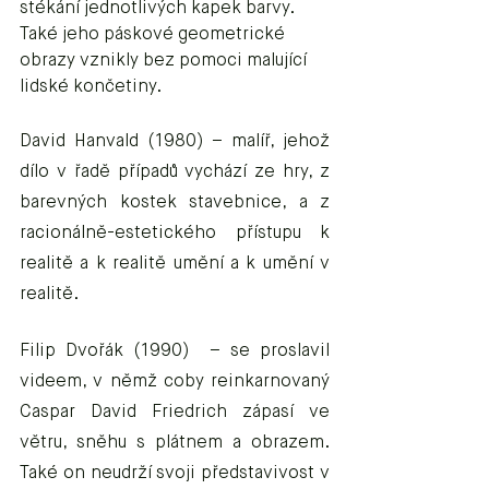
stékání jednotlivých kapek barvy. 
Také jeho páskové geometrické 
obrazy vznikly bez pomoci malující 
lidské končetiny.
David Hanvald (1980) – malíř, jehož 
dílo v řadě případů vychází ze hry, z 
barevných kostek stavebnice, a z 
racionálně-estetického přístupu k 
realitě a k realitě umění a k umění v 
realitě. 
Filip Dvořák (1990)  – se proslavil 
videem, v němž coby reinkarnovaný 
Caspar David Friedrich zápasí ve 
větru, sněhu s plátnem a obrazem. 
Také on neudrží svoji představivost v 