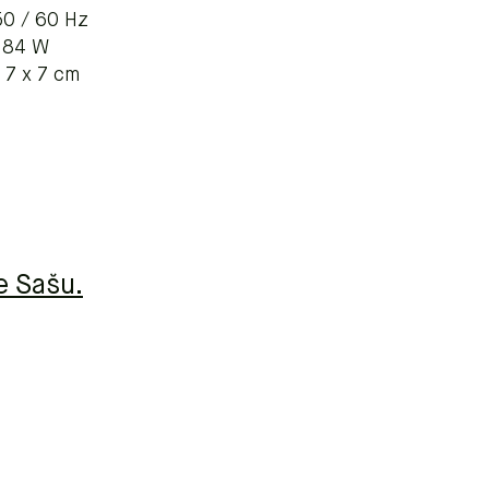
50 / 60 Hz
: 84 W
 7 x 7 cm
e Sašu.