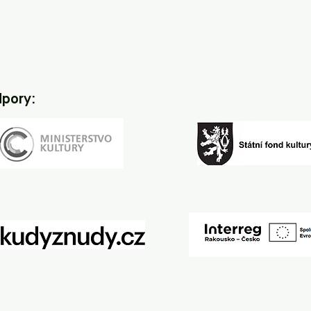
dpory: