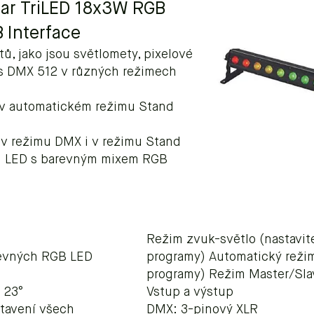
 Bar TriLED 18x3W RGB
 Interface
, jako jsou světlomety, pixelové
es DMX 512 v různých režimech
y v automatickém režimu Stand
 v režimu DMX i v režimu Stand
ou LED s barevným mixem RGB
Režim zvuk-světlo (nastavitel
arevných RGB LED
programy) Automatický režim 
programy) Režim Master/Sla
 23°
Vstup a výstup
stavení všech
DMX: 3-pinový XLR