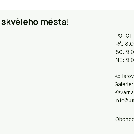
 skvělého města!
PO–ČT:
​​​PÁ: 8
SO: 9.
NE: 9.
Kolláro
Galerie
Kavárna
info@u
Obchod