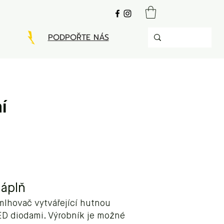
PODPOŘTE NÁS
í
áplň
lhovač vytvářející hutnou
ED diodami. Výrobník je možné