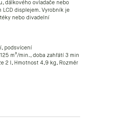
u, dálkového ovladače nebo
 LCD displejem. Vyrobník je
téky nebo divadelní
, podsvícení
 125 m³/min., doba zahřátí 3 min
e 2 l, Hmotnost 4,9 kg, Rozměr