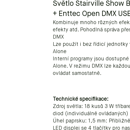
Světlo Stairville Show
+ Enttec Open DMX USB
Kombinuje mnoho různých efektů
efekty atd. Pohodlná správa př
DMX
Lze použít i bez řídicí jednotk
Alone
Interní programy jsou dostupné
Alone. V režimu DMX lze každ
ovládat samostatně.
Technické specifikace:
Zdroj světla: 18 kusů 3 W tříb
diod (individuálně ovládaných)
Úhel paprsku: 1,5 mm: Přibližně
LED displej se 4 tlačítky pro na