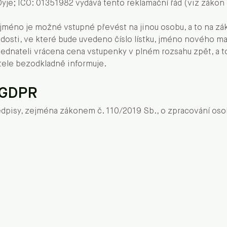
Dyje; IČO: 01351982 vydává tento reklamační řád (viz zákon
 jméno je možné vstupné převést na jinou osobu, a to na z
dosti, ve které bude uvedeno číslo lístku, jméno nového maj
ednateli vrácena cena vstupenky v plném rozsahu zpět, a to
tele bezodkladně informuje.
 GDPR
ředpisy, zejména zákonem č. 110/2019 Sb., o zpracování os