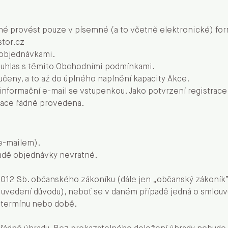
é provést pouze v písemné (a to včetně elektronické) fo
tor.cz
 objednávkami.
ouhlas s těmito Obchodními podmínkami.
učeny, a to až do úplného naplnění kapacity Akce.
informační e-mail se vstupenkou. Jako potvrzení registrace
trace řádně provedena.
e-mailem).
ladě objednávky nevratné.
9/2012 Sb. občanského zákoníku (dále jen „občanský zákoní
vedení důvodu), neboť se v daném případě jedná o smlouvu o
 termínu nebo době.