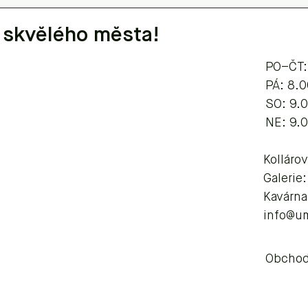
 skvělého města!
PO–ČT:
​​​PÁ: 8
SO: 9.
NE: 9.
Kolláro
Galerie
Kavárna
info@u
Obchod