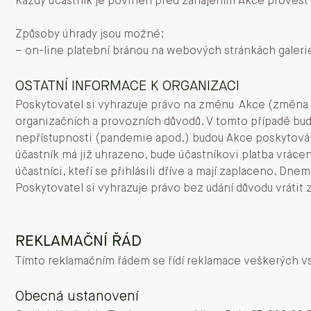
Každý účastník je povinen před zahájením Akce provést
Způsoby úhrady jsou možné:
– on-line platební bránou na webových stránkách galeri
OSTATNÍ INFORMACE K ORGANIZACI
Poskytovatel si vyhrazuje právo na změnu Akce (změna pře
organizačních a provozních důvodů. V tomto případě bude
nepřístupnosti (pandemie apod.) budou Akce poskytovány
účastník má již uhrazeno, bude účastníkovi platba vráce
účastníci, kteří se přihlásili dříve a mají zaplaceno. Dne
Poskytovatel si vyhrazuje právo bez udání důvodu vrátit 
REKLAMAČNÍ ŘÁD
Tímto reklamačním řádem se řídí reklamace veškerých 
Obecná ustanovení