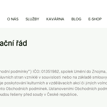
O NÁS
SLUŽBY
KAVÁRNA
BLOG
E-SHOP
ační řád
odní podmínky“) IČO: 01351982, spolek Umění do Znojma, z.
luvních stran vzniklé v souvislosti nebo na základě smlouv
e poskytování kulturních a vzdělávacích akcí či jiných voln
hto Obchodních podmínek. Ustanoveními Obchodních podmín
budou řešeny před soudy v České republice.