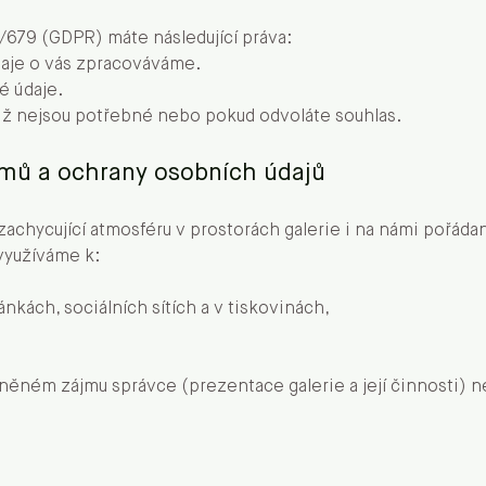
/679 (GDPR) máte následující práva:
daje o vás zpracováváme.
é údaje.
iž nejsou potřebné nebo pokud odvoláte souhlas.
amů a ochrany osobních údajů
a zachycující atmosféru v prostorách galerie i na námi pořá
využíváme k:
kách, sociálních sítích a v tiskovinách,
vněném zájmu správce (prezentace galerie a její činnosti) 