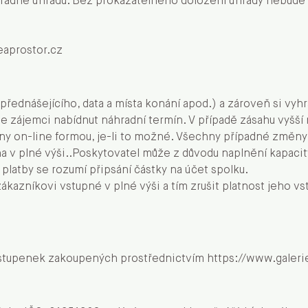
 řádně úhradu. Bez prokazatelného doložení úhrady nebude 
eaprostor.cz
dnášejícího, data a místa konání apod.) a zároveň si vyhraz
 zájemci nabídnut náhradní termín. V případě zásahu vyšší 
 on-line formou, je-li to možné. Všechny případné změny v
na v plné výši..Poskytovatel může z důvodu naplnění kapaci
m platby se rozumí připsání částky na účet spolku.
zákazníkovi vstupné v plné výši a tím zrušit platnost jeho v
vstupenek zakoupených prostřednictvím
https://www.galeri