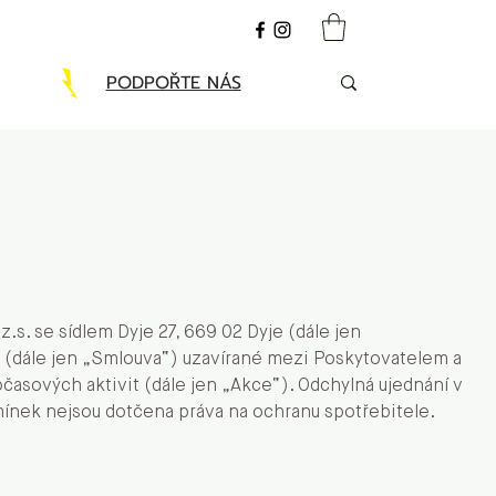
PODPOŘTE NÁS
s. se sídlem Dyje 27, 669 02 Dyje (dále jen
y (dále jen „Smlouva“) uzavírané mezi Poskytovatelem a
očasových aktivit (dále jen „Akce“). Odchylná ujednání v
ek nejsou dotčena práva na ochranu spotřebitele.