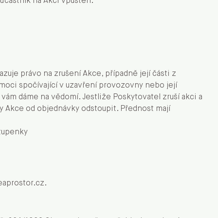
účastník na Akci vpuštěn.
uje právo na zrušení Akce, případně její části z
moci spočívající v uzavření provozovny nebo její
ám dáme na vědomí. Jestliže Poskytovatel zruší akci a
ty Akce od objednávky odstoupit. Přednost mají
stupenky
eaprostor.cz
.