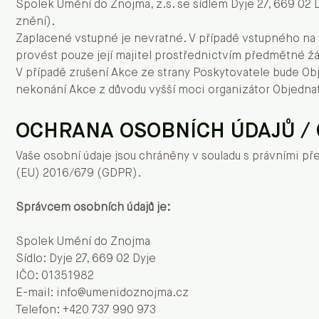
Spolek Umění do Znojma, z.s. se sídlem Dyje 27, 669 02 
znění).
Zaplacené vstupné je nevratné. V případě vstupného na
provést pouze její majitel prostřednictvím předmětné žá
V případě zrušení Akce ze strany Poskytovatele bude Obj
nekonání Akce z důvodu vyšší moci organizátor Objedna
OCHRANA OSOBNÍCH ÚDAJŮ /
Vaše osobní údaje jsou chráněny v souladu s právními p
(EU) 2016/679 (GDPR).
Správcem osobních údajů je:
Spolek Umění do Znojma
Sídlo: Dyje 27, 669 02 Dyje
IČO: 01351982
E-mail: info@umenidoznojma.cz
Telefon: +420 737 990 973