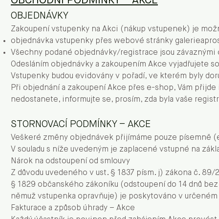
OBCHODNÍ PODMÍNKY – AKCE
OBJEDNÁVKY
Zakoupení vstupenky na Akci (nákup vstupenek) je možn
objednávka vstupenky přes webové stránky galerieapros
Všechny podané objednávky/registrace jsou závaznými
Odesláním objednávky a zakoupením Akce vyjadřujete s
Vstupenky budou evidovány v pořadí, ve kterém byly dor
Při objednání a zakoupení Akce přes e-shop, Vám přijde 
nedostanete, informujte se, prosím, zda byla vaše regis
STORNOVACÍ PODMÍNKY – AKCE
Veškeré změny objednávek přijímáme pouze písemně (
V souladu s níže uvedeným je zaplacené vstupné na zák
Nárok na odstoupení od smlouvy
Z důvodu uvedeného v ust. § 1837 písm. j) zákona č. 8
§ 1829 občanského zákoníku (odstoupení do 14 dnů bez u
němuž vstupenka opravňuje) je poskytováno v určeném
Fakturace a způsob úhrady – Akce