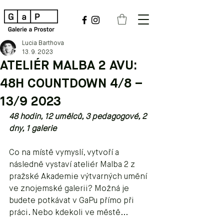
Lucia Barthova
13. 9. 2023
ATELIÉR MALBA 2 AVU:
48H COUNTDOWN 4/8 –
13/9 2023
48 hodin, 12 umělců, 3 pedagogové, 2 
dny, 1 galerie
Co na místě vymyslí, vytvoří a 
následně vystaví ateliér Malba 2 z 
pražské Akademie výtvarných umění 
ve znojemské galerii? Možná je 
budete potkávat v GaPu přímo při 
práci. Nebo kdekoli ve městě... 