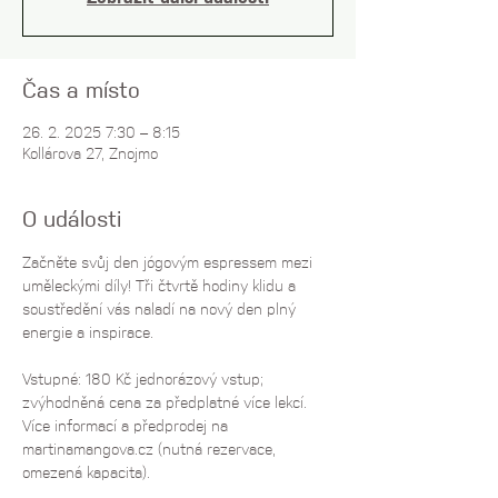
Čas a místo
26. 2. 2025 7:30 – 8:15
Kollárova 27, Znojmo
O události
Začněte svůj den jógovým espressem mezi 
uměleckými díly! Tři čtvrtě hodiny klidu a 
soustředění vás naladí na nový den plný 
energie a inspirace.
Vstupné: 180 Kč jednorázový vstup; 
zvýhodněná cena za předplatné více lekcí. 
Více informací a předprodej na 
martinamangova.cz
 (nutná rezervace, 
omezená kapacita).