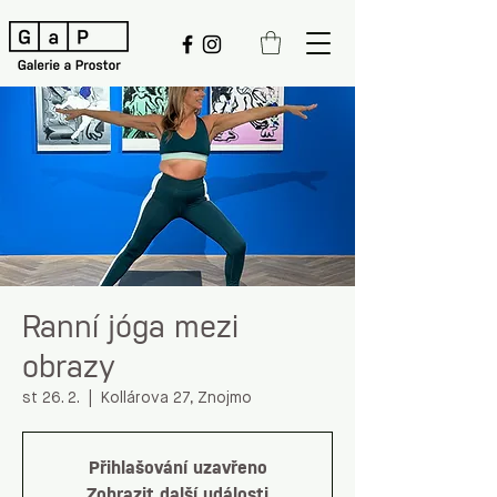
Ranní jóga mezi
obrazy
st 26. 2.
  |  
Kollárova 27, Znojmo
Přihlašování uzavřeno
Zobrazit další události