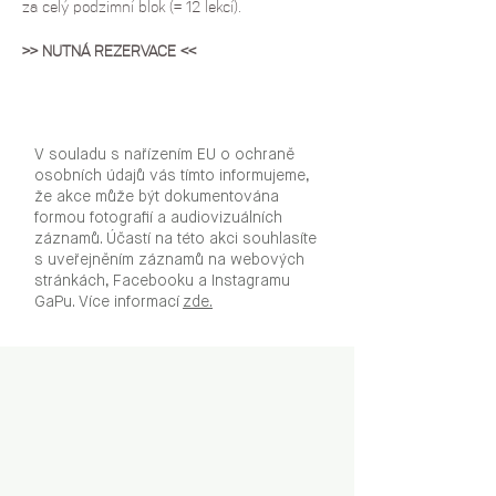
za celý podzimní blok (= 12 lekcí).
>> NUTNÁ REZERVACE <<
V souladu s nařízením EU o ochraně
osobních údajů vás tímto informujeme,
že akce může být dokumentována
formou fotografií a audiovizuálních
záznamů. Účastí na této akci souhlasíte
s uveřejněním záznamů na webových
stránkách, Facebooku a Instagramu
GaPu. Více informací
zde.