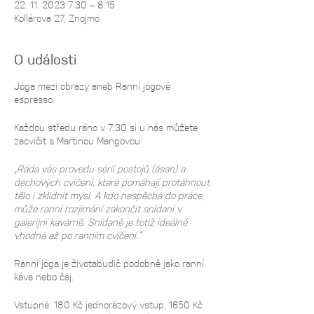
22. 11. 2023 7:30 – 8:15
Kollárova 27, Znojmo
O události
Jóga mezi obrazy aneb Ranní jógové
espresso.
Každou středu ráno v 7:30 si u nás můžete
zacvičit s Martinou Mangovou:
„Ráda vás provedu sérií postojů (ásan) a
dechových cvičení, které pomáhají protáhnout
tělo i zklidnit mysl. A kdo nespěchá do práce,
může ranní rozjímání zakončit snídaní v
galerijní kavárně. Snídaně je totiž ideálně
vhodná až po ranním cvičení.“
Ranní jóga je životabudič podobně jako ranní
káva nebo čaj.
Vstupné: 180 Kč jednorázový vstup; 1650 Kč