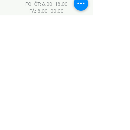
PO–ČT: 8.00–18.00
​​​PÁ: 8.00–00.00
SO: 9.00–18.00
NE: 9.00–13.00
Obchodní podmínky a GDPR
Naše aktivity vznikají za podpory: