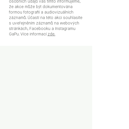
osobních údajů vás tímto informujeme,
že akce může být dokumentována
formou fotografií a audiovizuálních
záznamů. Účastí na této akci souhlasíte
s uveřejněním záznamů na webových
stránkách, Facebooku a Instagramu
GaPu. Více informací
zde.