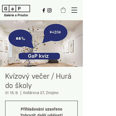
Kvízový večer / Hurá
do školy
čt 18. 9.
  |  
Kollárova 27, Znojmo
Přihlašování uzavřeno
Zobrazit další události