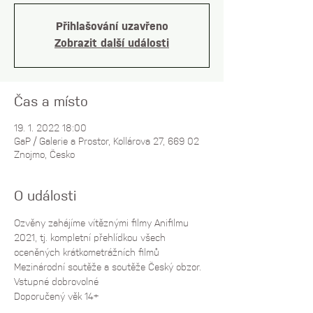
Přihlašování uzavřeno
Zobrazit další události
Čas a místo
19. 1. 2022 18:00
GaP / Galerie a Prostor, Kollárova 27, 669 02
Znojmo, Česko
O události
Ozvěny zahájíme vítěznými filmy Anifilmu 
2021, tj. kompletní přehlídkou všech 
oceněných krátkometrážních filmů 
Mezinárodní soutěže a soutěže Český obzor. 
Vstupné dobrovolné
Doporučený věk 14+