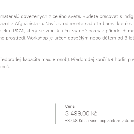
materiálů dovezených z celého světa. Budete pracovat s indigem
zuli z Afghánistánu. Navíc si odnesete sadu 15 barev, které si 
ojektu PIGMI, který se vrací k ruční výrobě barev z přírodních ma
tního prostředí. Workshop je určen dospělým nebo dětem od 8 let
edprodej, kapacita max. 8 osob). Předprodej končí 48 hodin př
emců.
Cena
3 499,00 Kč
+87,48 Kč servisní poplatek za vstup