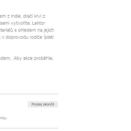
 z Indie, dračí krví z 
sami vytvoříte. Lektor 
teriálů s ohledem na jejich 
 v doprovodu rodiče (platí 
edem.  Aby akce proběhla, 
Prodej skončil
enku