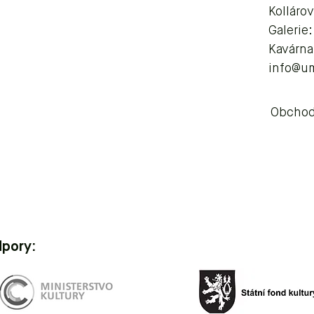
Kolláro
Galerie
Kavárna
info@u
Obchod
dpory: