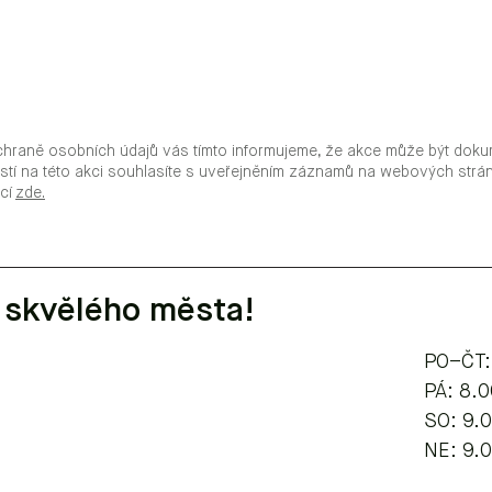
chraně osobních údajů vás tímto informujeme, že akce může být doku
stí na této akci souhlasíte s uveřejněním záznamů na webových str
ací
zde.
 skvělého města!
PO–ČT:
​​​PÁ: 8
SO: 9.
NE: 9.