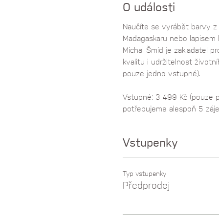
O události
Naučíte se vyrábět barvy z 
Madagaskaru nebo lapisem la
Michal Šmíd je zakladatel pr
kvalitu i udržitelnost živo
pouze jedno vstupné). 
Vstupné: 3 499 Kč (pouze př
potřebujeme alespoň 5 záj
Vstupenky
Typ vstupenky
Předprodej