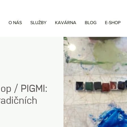
O NÁS
SLUŽBY
KAVÁRNA
BLOG
E-SHOP
p / PIGMI:
radičních