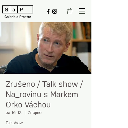
Zrušeno / Talk show /
Na_rovinu s Markem
Orko Váchou
pá 16. 12.
  |  
Znojmo
Talkshow