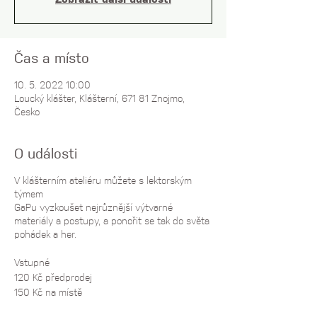
Zobrazit další události
Čas a místo
10. 5. 2022 10:00
Loucký klášter, Klášterní, 671 81 Znojmo,
Česko
O události
V klášterním ateliéru můžete s lektorským
týmem
GaPu vyzkoušet nejrůznější výtvarné
materiály a postupy, a ponořit se tak do světa
pohádek a her.
Vstupné
120 Kč předprodej
150 Kč na místě