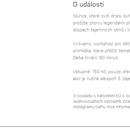
O události
Slunce, které svítí dnes, sv
prožijte znovu legendární p
stopách tajemných stínů i k
Výtvarný workshop pro děti
prohlídka, která přiblíží tém
Délka trvání: 90 minut.
Vstupné: 150 Kč; pouze před
akcí je nutné alespoň 5 záj
V souladu s nařízením EU o o
audiovizuálních záznamů. Úča
Instagramu GaPu. Více inform