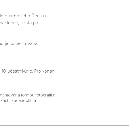
u do starověkého Řecka a 
ev slunce, cesta po 
amu je komentovaná 
10 účastníků*ic. Pro konání 
mentována formou fotografií a
ánkách, Facebooku a