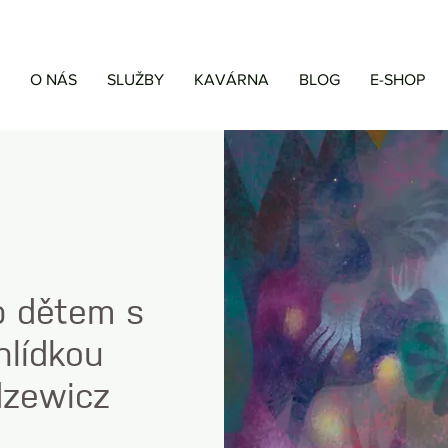
O NÁS
SLUŽBY
KAVÁRNA
BLOG
E-SHOP
p dětem s
lídkou
dzewicz