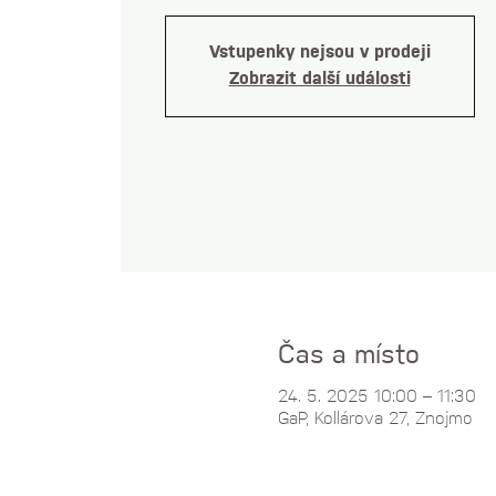
Vstupenky nejsou v prodeji
Zobrazit další události
Čas a místo
24. 5. 2025 10:00 – 11:30
GaP, Kollárova 27, Znojmo