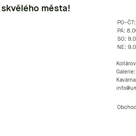
 skvělého města!
PO–ČT:
​​​PÁ: 8
SO: 9.
NE: 9.
Kolláro
Galerie
Kavárna
info@u
Obchod