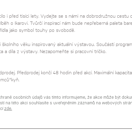
ítilo i před tisíci lety. Vydejte se s námi na dobrodružnou cest
říběh o Ikarovi. Tvůrčí inspirací nám bude nepřeberná paleta bar
řídla jako symbol touhy po svobodě. 
 školního věku inspirovaný aktuální výstavou. Součástí progr
ata a díla z výstavy. Nezapomeňte si pracovní tričko.
prodej. Předprodej končí 48 hodin před akcí. Maximální kapacita 
emců*kyň.
chraně osobních údajů vás tímto informujeme, že akce může být doku
stí na této akci souhlasíte s uveřejněním záznamů na webových str
ací
zde.