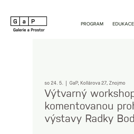
PROGRAM
EDUKACE
so 24. 5.
  |  
GaP, Kollárova 27, Znojmo
Výtvarný worksho
komentovanou proh
výstavy Radky Bo