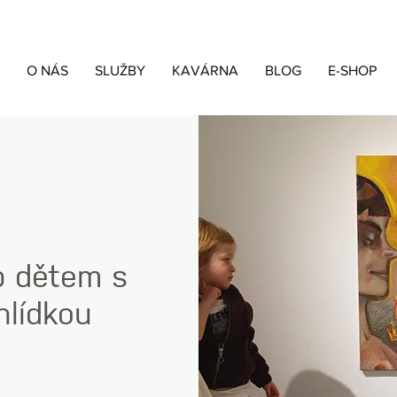
O NÁS
SLUŽBY
KAVÁRNA
BLOG
E-SHOP
p dětem s
lídkou