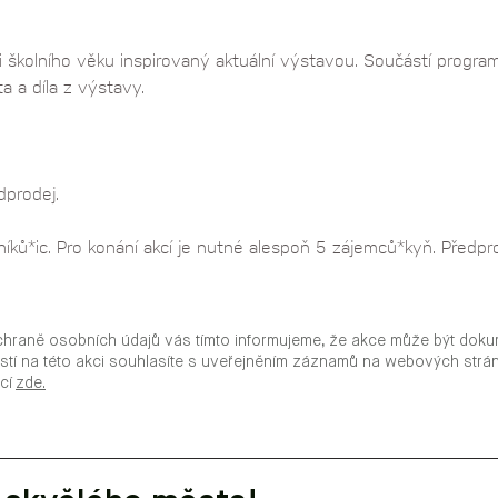
 školního věku inspirovaný aktuální výstavou. Součástí progr
ta a díla z výstavy. 
prodej. 
níků*ic. Pro konání akcí je nutné alespoň 5 zájemců*kyň. Předpr
chraně osobních údajů vás tímto informujeme, že akce může být doku
stí na této akci souhlasíte s uveřejněním záznamů na webových str
ací
zde.