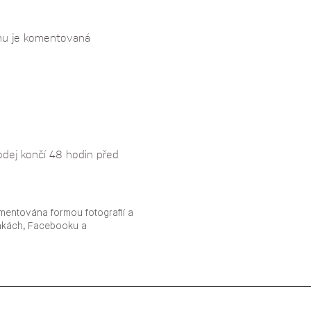
amu je komentovaná 
odej končí 48 hodin před 
mentována formou fotografií a
ánkách, Facebooku a