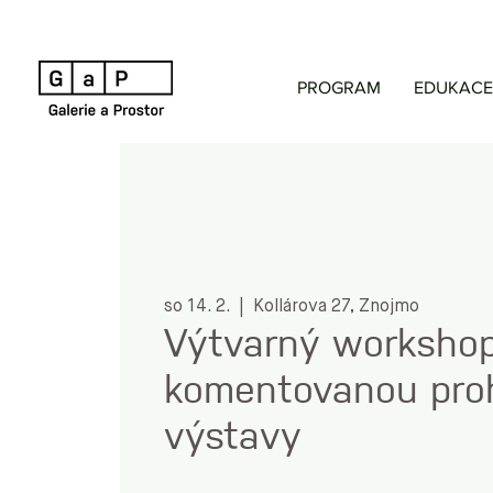
PROGRAM
EDUKACE
so 14. 2.
  |  
Kollárova 27, Znojmo
Výtvarný worksho
komentovanou proh
výstavy