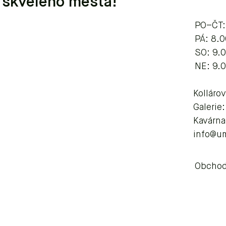
 skvělého města!
PO–ČT:
​​​PÁ: 8
SO: 9.
NE: 9.
Kolláro
Galerie
Kavárna
info@u
Obchod