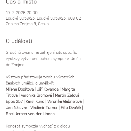
Čas a místo
10. 7. 2026 20:00
Loucká 3059/25, Loucká 3059/25, 669 02
Znojmo-Znojmo 5, Česko
O události
Srdečně zveme na zahájení site-specific 
výstavy vytvořené během sympozia Umění 
do Znojma. 
Výstava představuje tvorbu výrazných 
českých umělců a umělkyň:
Milena Dopitová | Jiří Kovanda | Margita 
Titlová | Veronika Bromová | Martin Zetová | 
Epos 257 | Karel Kunc | Veronika Gabrielová | 
Jan Nálevka | Vladimír Turner | Filip Dvořák | 
Roel Jeroen van der Linden
Koncept 
sympozia
 vychází z dialogu 