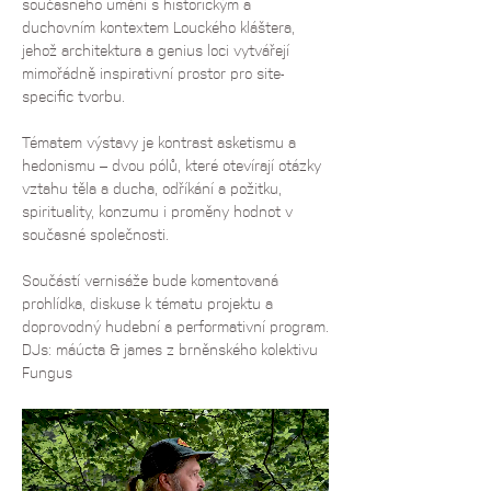
současného umění s historickým a 
duchovním kontextem Louckého kláštera, 
jehož architektura a genius loci vytvářejí 
mimořádně inspirativní prostor pro site-
specific tvorbu. 
Tématem výstavy je kontrast asketismu a 
hedonismu – dvou pólů, které otevírají otázky 
vztahu těla a ducha, odříkání a požitku, 
spirituality, konzumu i proměny hodnot v 
současné společnosti.
Součástí vernisáže bude komentovaná 
prohlídka, diskuse k tématu projektu a 
doprovodný hudební a performativní program.​
DJs: máúcta & james z brněnského kolektivu 
Fungus