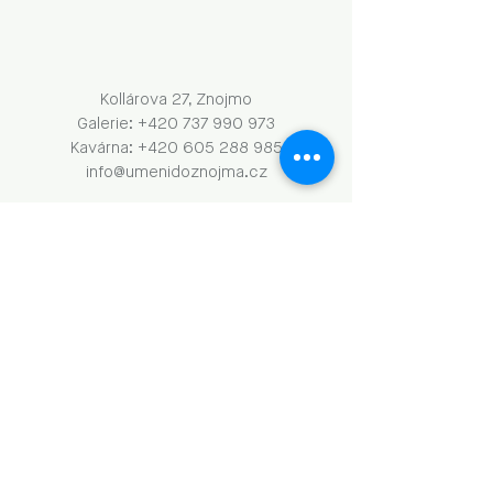
Kollárova 27, Znojmo
Galerie: +420 737 990 973
Kavárna: +420 605 288 985
info@umenidoznojma.cz
PO–ČT: 8.00–18.00
​​​PÁ: 8.00–00.00
SO: 9.00–18.00
NE: 9.00–13.00
Obchodní podmínky a GDPR
Naše aktivity vznikají za podpory: