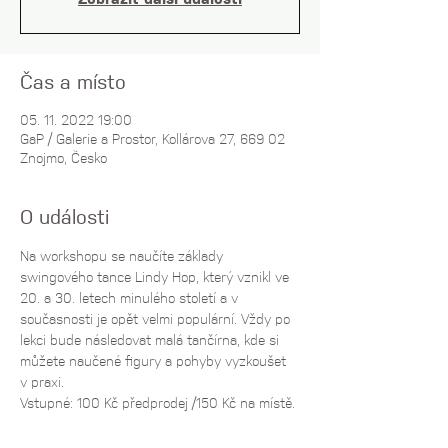
Zobrazit další události
Čas a místo
05. 11. 2022 19:00
GaP / Galerie a Prostor, Kollárova 27, 669 02
Znojmo, Česko
O události
Na workshopu se naučíte základy 
swingového tance Lindy Hop, který vznikl ve 
20. a 30. letech minulého století a v 
současnosti je opět velmi populární. Vždy po 
lekci bude následovat malá tančírna, kde si 
můžete naučené figury a pohyby vyzkoušet 
v praxi.
Vstupné: 100 Kč předprodej /150 Kč na místě.