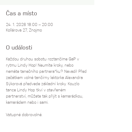
Čas a místo
24. 1. 2026 18:00 – 20:00
Kollárova 27, Znojmo
O události
Každou druhou sobotu roztančíme GaP v 
rytmu Lindy Hop! Neumíte kroky, nebo 
nemáte tanečního partnera*ku? Nevadí! Před 
začátkem volné tančírny lektorka Alexandra 
Sýkorová předvede základní kroky. Kouzlo 
tance Lindy Hop tkví v otevřeném 
partnerství, můžete tak přijít s kamarádkou, 
kamarádem nebo i sami. 
Vstupné dobrovolné.