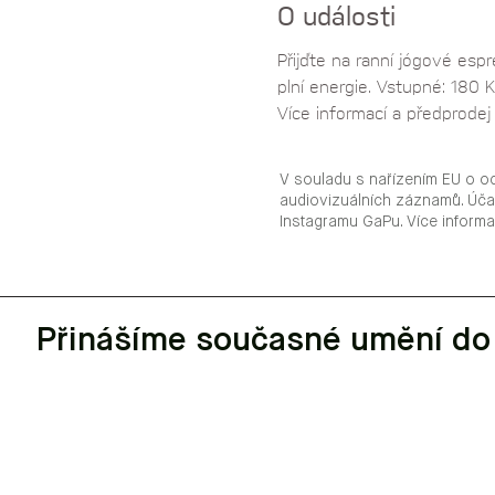
O události
Přijďte na ranní jógové esp
plní energie. Vstupné: 180 
Více informací a předprode
V souladu s nařízením EU o o
audiovizuálních záznamů. Úča
Instagramu GaPu. Více inform
Přinášíme současné umění do