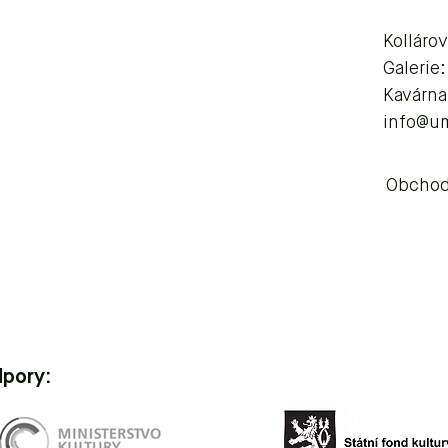
Kolláro
Galerie
Kavárna
info@u
Obchod
dpory: