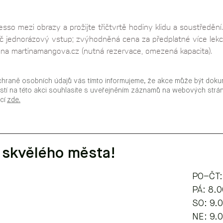
resso mezi obrazy a prožijte třičtvrtě hodiny klidu a soustředě
Kč jednorázový vstup; zvýhodněná cena za předplatné více lekcí
j na martinamangova.cz (nutná rezervace, omezená kapacita).
chraně osobních údajů vás tímto informujeme, že akce může být doku
stí na této akci souhlasíte s uveřejněním záznamů na webových str
ací
zde.
 skvělého města!
PO–ČT:
​​​PÁ: 8
SO: 9.
NE: 9.