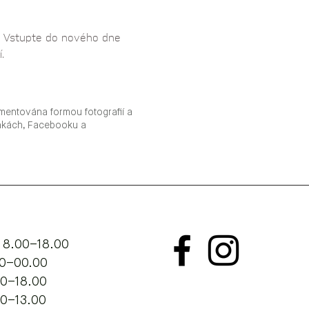
ní. Vstupte do nového dne 
. 
mentována formou fotografií a
ánkách, Facebooku a
 8.00–18.00
.00–00.00
00–18.00
00–13.00