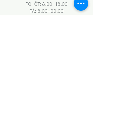
PO–ČT: 8.00–18.00
​​​PÁ: 8.00–00.00
SO: 9.00–18.00
NE: 9.00–13.00
Obchodní podmínky a GDPR
Naše aktivity vznikají za podpory: