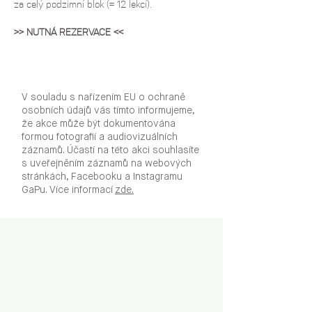
za celý podzimní blok (= 12 lekcí).
>> NUTNÁ REZERVACE <<
V souladu s nařízením EU o ochraně
osobních údajů vás tímto informujeme,
že akce může být dokumentována
formou fotografií a audiovizuálních
záznamů. Účastí na této akci souhlasíte
s uveřejněním záznamů na webových
stránkách, Facebooku a Instagramu
GaPu. Více informací
zde.