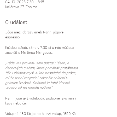
04. 10. 2023 7:30 – 8:15
Kollárova 27, Znojmo
O události
Jóga mezi obrazy aneb Ranní jógové
espresso.
Každou středu ráno v 7:30 si u nás můžete
zacvičit s Martinou Mangovou:
„Ráda vás provedu sérií postojů (ásan) a
dechových cvičení, které pomáhají protáhnout
tělo i zklidnit mysl. A kdo nespěchá do práce,
může ranní rozjímání zakončit snídaní v
galerijní kavárně. Snídaně je totiž ideálně
vhodná až po ranním cvičení.“
Ranní jóga je životabudič podobně jako ranní
káva nebo čaj.
Vstupné: 180 Kč jednorázový vstup; 1650 Kč