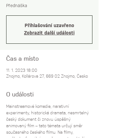
Přednáška
Přihlašování uzavřeno
Zobrazit další události
Čas a místo
11. 1. 2023 18:00
Znojmo, Kollárova 27, 669 02 Znojmo, Česko
O události
Mainstreamové komedie, narativní 
experimenty, historická dramata, nesmrtelný 
český dokument či znovu úspěšný 
animovaný film – tato témata určují směr 
současného českého filmu. Na filmy, 