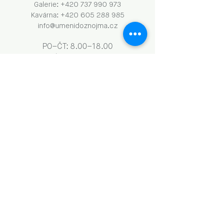
Galerie: +420 737 990 973
Kavárna: +420 605 288 985
info@umenidoznojma.cz
PO–ČT: 8.00–18.00
​​​PÁ: 8.00–00.00
SO: 9.00–18.00
NE: 9.00–13.00
Obchodní podmínky a GDPR
Naše aktivity vznikají za podpory: