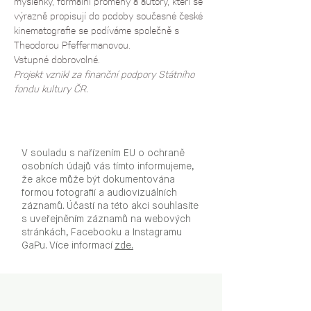
myšlenky, formální proměny a autory, kteří se 
výrazně propisují do podoby současné české 
kinematografie se podíváme společně s 
Theodorou Pfeffermanovou.
Vstupné dobrovolné.
Projekt vznikl za finanční podpory Státního 
fondu kultury ČR.
V souladu s nařízením EU o ochraně
osobních údajů vás tímto informujeme,
že akce může být dokumentována
formou fotografií a audiovizuálních
záznamů. Účastí na této akci souhlasíte
s uveřejněním záznamů na webových
stránkách, Facebooku a Instagramu
GaPu. Více informací
zde.