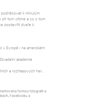
 podněcovat k minulým 
 při tom cítíme a co o tom 
ce pootevřít dveře k 
ol v Evropě i na americkém 
Divadelní akademie 
elních a rozhlasových her…
mentována formou fotografií a
ánkách, Facebooku a