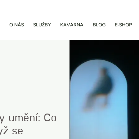
O NÁS
SLUŽBY
KAVÁRNA
BLOG
E-SHOP
y umění: Co
dyž se