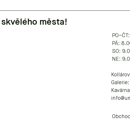
 skvělého města!
PO–ČT:
​​​PÁ: 8
SO: 9.
NE: 9.
Kolláro
Galerie
Kavárna
info@u
Obchod