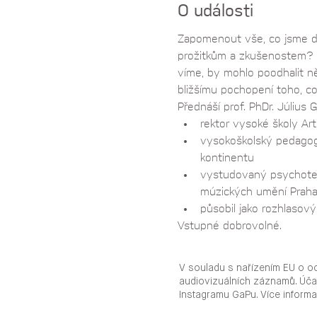
O události
Zapomenout vše, co jsme d
prožitkům a zkušenostem? Za
víme, by mohlo poodhalit ně
bližšímu pochopení toho, co
Přednáší prof. PhDr. Július G
rektor vysoké školy Ar
vysokoškolský pedagog,
kontinentu
vystudovaný psychotera
múzických umění Praha)
působil jako rozhlasový
Vstupné dobrovolné.
V souladu s nařízením EU o o
audiovizuálních záznamů. Úča
Instagramu GaPu. Více inform