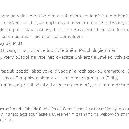
oposud viděli, nebo se nechat obrazem, vědomě či nevědomě,
myšlení nad tím, jak najít soulad mezi tím na co se díváme, co
které procesy v naší psychice. Při vytrvalejším hloubání dokon
 se v nás děje – díváme-li se opravdově.
ajdoš, Ph.D.
t & Design institut a vedoucí předmětu Psychologie umění
 který působil na více než dvacítce univerzit a uměleckých šk
peut, později absolvoval divadelní a rozhlasovou dramaturgii (
, získal Evropský diplom v kulturním managementu (Delfy)
 dramaturg, vedl několik divadelních souborů, je autorem divad
chraně osobních údajů vás tímto informujeme, že akce může být doku
stí na této akci souhlasíte s uveřejněním záznamů na webových str
ací
zde.