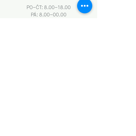
PO–ČT: 8.00–18.00
​​​PÁ: 8.00–00.00
SO: 9.00–18.00
NE: 9.00–13.00
Obchodní podmínky a GDPR
Naše aktivity vznikají za podpory: