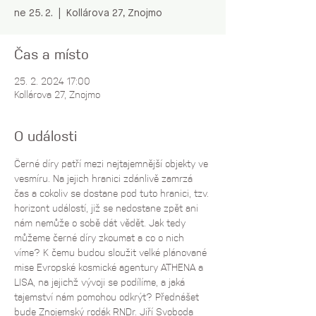
ne 25. 2.
  |  
Kollárova 27, Znojmo
Čas a místo
25. 2. 2024 17:00
Kollárova 27, Znojmo
O události
Černé díry patří mezi nejtajemnější objekty ve 
vesmíru. Na jejich hranici zdánlivě zamrzá 
čas a cokoliv se dostane pod tuto hranici, tzv. 
horizont událostí, již se nedostane zpět ani 
nám nemůže o sobě dát vědět. Jak tedy 
můžeme černé díry zkoumat a co o nich 
víme? K čemu budou sloužit velké plánované 
mise Evropské kosmické agentury ATHENA a 
LISA, na jejichž vývoji se podílíme, a jaká 
tajemství nám pomohou odkrýt? Přednášet 
bude Znojemský rodák RNDr. Jiří Svoboda 