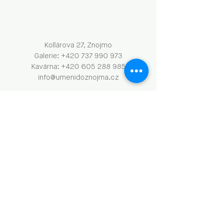
Kollárova 27, Znojmo
Galerie: +420 737 990 973
Kavárna: +420 605 288 985
info@umenidoznojma.cz
PO–ČT: 8.00–18.00
​​​PÁ: 8.00–00.00
SO: 9.00–18.00
NE: 9.00–13.00
Obchodní podmínky a GDPR
Naše aktivity vznikají za podpory: