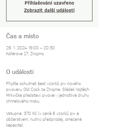
Přihlašování uzavřeno
Zobrazit další události
Čas a místo
26. 1. 2024 19:00 – 20:30
Kollárova 27, Znojmo
O události
Přijďte ochutnat šest vzorků piv nového
pivovaru Old Cock ze Znojma. Sládek Vojtěch
Mrkvička představí pivovar i jednotlivé druhy
chmelového moku.
Vstupné: 370 Kč (v ceně 6 vzorků piv a
občerstvení; nutný předprodej, omezená
kapacita).