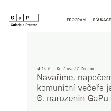
PROGRAM
EDUKACE
st 14. 5.
  |  
Kollárova 27, Znojmo
Navaříme, napeče
komunitní večeře j
6. narozenin GaPu