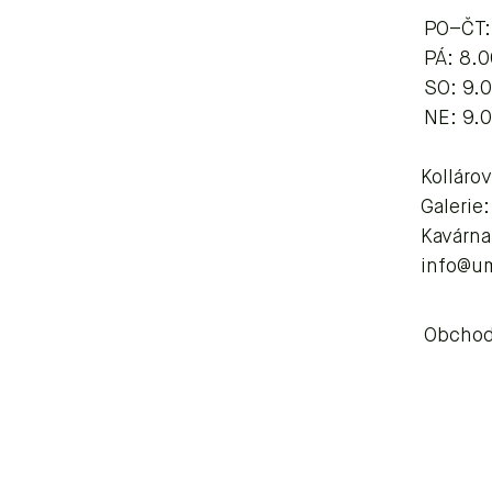
PO–ČT:
​​​PÁ: 8
SO: 9.
NE: 9.
Kolláro
Galerie
Kavárna
info@u
Obchod