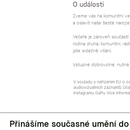
O události
Zveme vás na komunitní veče
a oslavit naše šesté naroze
Večeře je zároveň součástí
rodina druhá, komunitní, rád
jste srdečně vítáni. 
Vstupné dobrovolné, nutná 
V souladu s nařízením EU o o
audiovizuálních záznamů. Úča
Instagramu GaPu. Více inform
Přinášíme současné umění do