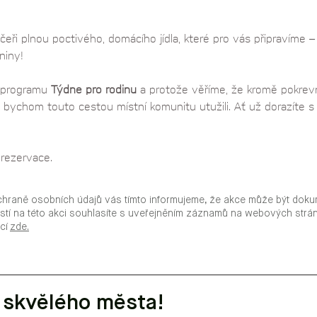
ři plnou poctivého, domácího jídla, které pro vás připravíme – p
niny! 
 programu 
Týdne pro rodinu
 a protože věříme, že kromě pokrevní
i bychom touto cestou místní komunitu utužili. Ať už dorazíte s 
rezervace.
chraně osobních údajů vás tímto informujeme, že akce může být doku
stí na této akci souhlasíte s uveřejněním záznamů na webových str
ací
zde.
 skvělého města!