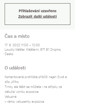
Přihlašování uzavřeno
Zobrazit další události
Čas a místo
17. 9. 2022 11:00 – 12:00
Loucký klášter, Klášterní, 671 81 Znojmo,
Česko
O události
Komentovaná prohlídka přiblíží nejen život a 
dílo Jiřího
Trnky, ale těšit se můžete i na střípky ze 
zákulisí vzniku expozice. 
Vstupné 
v rámci vstupenky expozice. 