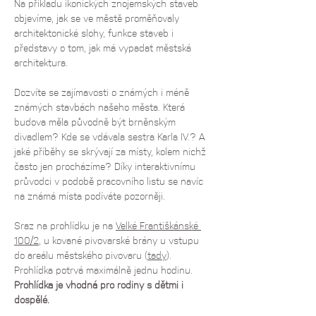
Na příkladu ikonických znojemských staveb 
objevíme, jak se ve městě proměňovaly 
architektonické slohy, funkce staveb i 
představy o tom, jak má vypadat městská 
architektura.
Dozvíte se zajímavosti o známých i méně 
známých stavbách našeho města. Která 
budova měla původně být brněnským 
divadlem? Kde se vdávala sestra Karla IV.? A 
jaké příběhy se skrývají za místy, kolem nichž 
často jen procházíme? Díky interaktivnímu 
průvodci v podobě pracovního listu se navíc 
na známá místa podíváte pozorněji.
Sraz na prohlídku je na 
Velké Františkánské 
100/2
, u kované pivovarské brány u vstupu 
do areálu městského pivovaru (
tady
). 
Prohlídka potrvá maximálně jednu hodinu.
Prohlídka je vhodná pro rodiny s dětmi i 
dospělé.