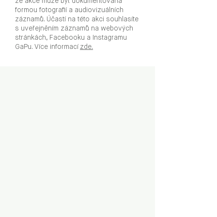
že akce může být dokumentována
formou fotografií a audiovizuálních
záznamů. Účastí na této akci souhlasíte
s uveřejněním záznamů na webových
stránkách, Facebooku a Instagramu
GaPu. Více informací
zde.