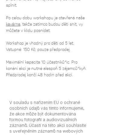
splnit.
Po celou dobu workshopu je otevřená naše 
kavárna
, takže zatímco budou děti snít, vy 
můžete v klidu posnídat.
Workshop je vhodný pro děti od 5 let.
Vstupné: 150 Kč; pouze předprodej.
Maximální kapacita 10 účastníků*ic. Pro 
konání akcí je nutné alespoň 5 zájemců*kyň. 
Předprodej končí 48 hodin před akcí.
V souladu s nařízením EU o ochraně
osobních údajů vás tímto informujeme,
že akce může být dokumentována
formou fotografií a audiovizuálních
záznamů. Účastí na této akci souhlasíte
s uveřejněním záznamů na webových