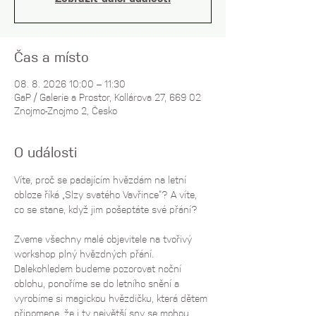
Čas a místo
08. 8. 2026 10:00 – 11:30
GaP / Galerie a Prostor, Kollárova 27, 669 02
Znojmo-Znojmo 2, Česko
O události
Víte, proč se padajícím hvězdám na letní 
obloze říká „Slzy svatého Vavřince“? A víte, 
co se stane, když jim pošeptáte své přání? 
Zveme všechny malé objevitele na tvořivý 
workshop plný hvězdných přání. 
Dalekohledem budeme pozorovat noční 
oblohu, ponoříme se do letního snění a 
vyrobíme si magickou hvězdičku, která dětem 
připomene, že i ty největší sny se mohou 