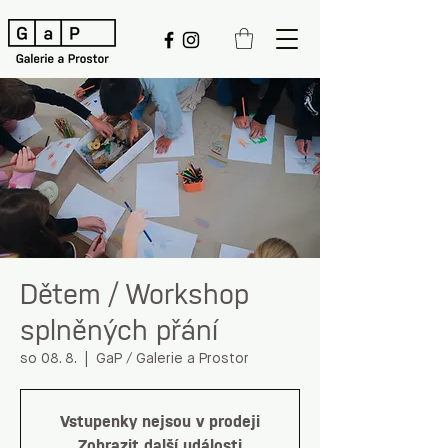
Dětem / Workshop
splněných přání
so 08. 8.
  |  
GaP / Galerie a Prostor
Vstupenky nejsou v prodeji
Zobrazit další události