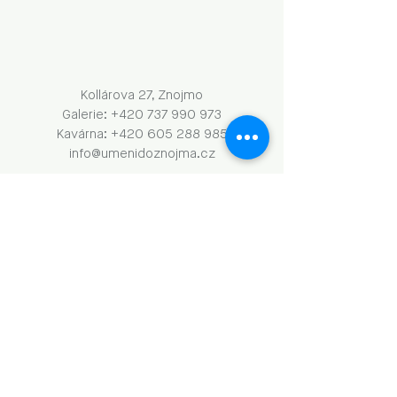
Kollárova 27, Znojmo
Galerie: +420 737 990 973
Kavárna: +420 605 288 985
info@umenidoznojma.cz
PO–ČT: 8.00–18.00
​​​PÁ: 8.00–00.00
SO: 9.00–18.00
NE: 9.00–13.00
Obchodní podmínky a GDPR
Naše aktivity vznikají za podpory: