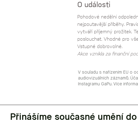
O události
Pohodové nedělní odpoledne
nejpoutavější příběhy. Prav
vytváří příjemný prožitek. T
poslouchat. Vhodné pro vše
Vstupné dobrovolné.
Akce vznikla za finanční po
V souladu s nařízením EU o o
audiovizuálních záznamů. Úča
Instagramu GaPu. Více inform
Přinášíme současné umění do