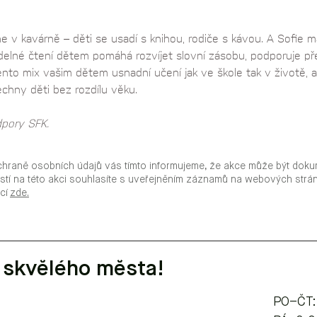
 v kavárně – děti se usadí s knihou, rodiče s kávou. A Sofie m
idelné čtení dětem pomáhá rozvíjet slovní zásobu, podporuje pře
ento mix vašim dětem usnadní učení jak ve škole tak v životě, a 
chny děti bez rozdílu věku. 
dpory SFK.
chraně osobních údajů vás tímto informujeme, že akce může být doku
stí na této akci souhlasíte s uveřejněním záznamů na webových str
ací
zde.
 skvělého města!
PO–ČT: