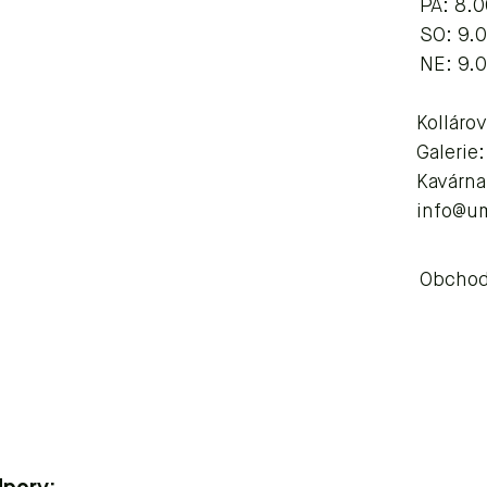
​​​PÁ: 8
SO: 9.
NE: 9.
Kolláro
Galerie
Kavárna
info@u
Obchod