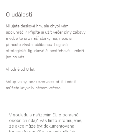
O události
Milujete deskové hry, ale chybí vám 
spoluhráči? Přijďte si užít večer plný zábavy 
a vyberte si z naší sbírky her, nebo si 
přineste vlastní oblíbenou. Logické, 
strategické, figurkové či postřehové – záleží 
jen na vás. 
Vhodné od 8 let. 
Vstup volný, bez rezervace, přijít i odejít 
můžete kdykoliv během večera.
V souladu s nařízením EU o ochraně
osobních údajů vás tímto informujeme,
že akce může být dokumentována