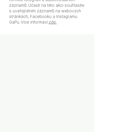
formou fotografií a audiovizuálních
záznamů. Účastí na této akci souhlasíte
s uveřejněním záznamů na webových
stránkách, Facebooku a Instagramu
GaPu. Více informací
zde.