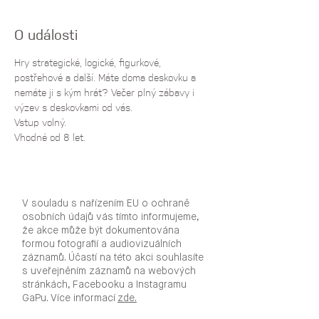
O události
Hry strategické, logické, figurkové, 
postřehové a další. Máte doma deskovku a 
nemáte ji s kým hrát? Večer plný zábavy i 
výzev s deskovkami od vás. 
Vstup volný. 
Vhodné od 8 let.
V souladu s nařízením EU o ochraně
osobních údajů vás tímto informujeme,
že akce může být dokumentována
formou fotografií a audiovizuálních
záznamů. Účastí na této akci souhlasíte
s uveřejněním záznamů na webových
stránkách, Facebooku a Instagramu
GaPu. Více informací
zde.