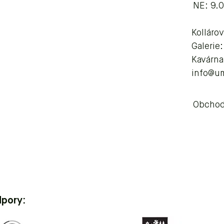
NE: 9.
Kolláro
Galerie
Kavárna
info@u
Obchod
dpory: