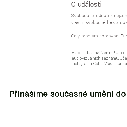
O události
Svoboda je jednou z nejcenn
vlastní svobodné heslo, posp
Celý program doprovodí DJ
V souladu s nařízením EU o o
audiovizuálních záznamů. Úča
Instagramu GaPu. Více inform
Přinášíme současné umění do