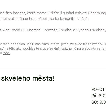
ějších hodnot, které máme. Přijďte ji s námi oslavit! Během od
rejovat naši sochu a připojit se ke komunitní večeři. 
s Alan Wood & Tuneman – protože i hudba je výsadou svobody
chraně osobních údajů vás tímto informujeme, že akce může být doku
stí na této akci souhlasíte s uveřejněním záznamů na webových str
ací
zde.
 skvělého města!
PO–ČT:
​​​PÁ: 8
SO: 9.