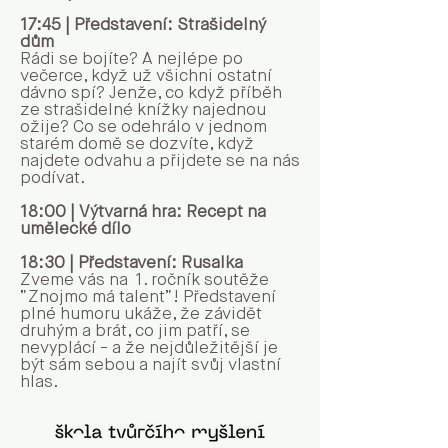
17:45 | Představení: Strašidelný
dům
Rádi se bojíte? A nejlépe po
večerce, když už všichni ostatní
dávno spí? Jenže, co když příběh
ze strašidelné knížky najednou
ožije? Co se odehrálo v jednom
starém domě se dozvíte, když
najdete odvahu a přijdete se na nás
podívat.
18:00 | Výtvarná hra: Recept na
umělecké dílo
18:30 | Představení: Rusalka
Zveme vás na 1. ročník soutěže
“Znojmo má talent”! Představení
plné humoru ukáže, že závidět
druhým a brát, co jim patří, se
nevyplácí - a že nejdůležitější je
být sám sebou a najít svůj vlastní
hlas.