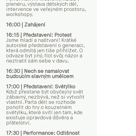
plenéru, výstava dětských děl,
intervence ve veřejném prostoru,
workshopy.
16:00 | Zahájení
16:15 | Představení: Protest
Jsme mladí a naštvaní! Krátké
autorské představení o generaci,
která odmítá jen tiše přihlížet. O
odvaze být jiný, říct svůj názor a
neztratit sám sebe v davu.
16:30 | Nech se namalovat
budoucím slavným umělcem
17:00 | Představení: Světýlko
Když přestane být obyčejný svět
zábavný, nezbývá, než si vytvořit
vlastní. Parta dětí se rozhode
ponořit do hry o kouzelném
světýlku, které svítí jen tam, kde
existuje opravdová důvěra a
přátelství.
17:30 | Performance: Odlišnost