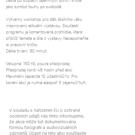
cesta po stopách tajemných stínů i křídla 
jako symbol touhy po svobodě. 
Výtvarný workshop pro děti školního věku 
inspirovaný aktuální výstavou. Součástí 
programu je komentovaná prohlídka, která 
přiblíží témata a díla z výstavy. Nezapomeňte 
si pracovní tričko.
Délka trvání: 90 minut.
Vstupné: 150 Kč; pouze předprodej. 
Předprodej končí 48 hodin před akcí. 
Maximální kapacita 10 účastníků*ic. Pro 
konání akcí je nutné alespoň 5 zájemců*kyň.
V souladu s nařízením EU o ochraně
osobních údajů vás tímto informujeme,
že akce může být dokumentována
formou fotografií a audiovizuálních
záznamů. Účastí na této akci souhlasíte