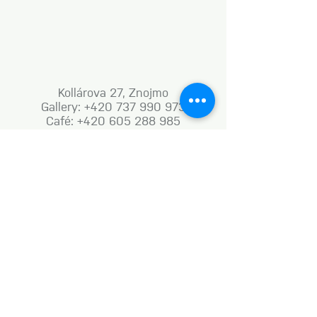
Kollárova 27, Znojmo
Gallery: +420 737 990 973
Café: +420 605 288 985
info@umenidoznojma.cz
MON–FRI: 8.00am–8.00pm
SAT: 9.00am–8.00pm
SUN: 9.00am–6.00pm
Business terms and conditions
Naše aktivity vznikají za podpory: