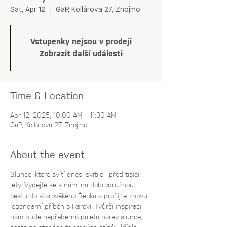
Sat, Apr 12
  |  
GaP, Kollárova 27, Znojmo
Vstupenky nejsou v prodeji
Zobrazit další události
Time & Location
Apr 12, 2025, 10:00 AM – 11:30 AM
GaP, Kollárova 27, Znojmo
About the event
Slunce, které svítí dnes, svítilo i před tisíci 
lety. Vydejte se s námi na dobrodružnou 
cestu do starověkého Řecka a prožijte znovu 
legendární příběh o Ikarovi. Tvůrčí inspirací 
nám bude nepřeberná paleta barev slunce, 