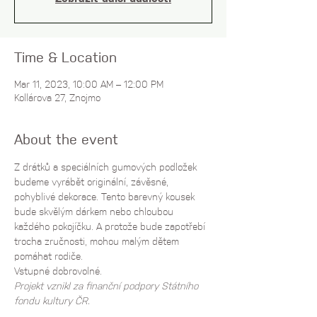
Time & Location
Mar 11, 2023, 10:00 AM – 12:00 PM
Kollárova 27, Znojmo
About the event
Z drátků a speciálních gumových podložek 
budeme vyrábět originální, závěsné, 
pohyblivé dekorace. Tento barevný kousek 
bude skvělým dárkem nebo chloubou 
každého pokojíčku. A protože bude zapotřebí 
trocha zručnosti, mohou malým dětem 
pomáhat rodiče. 
Vstupné dobrovolné.
Projekt vznikl za finanční podpory Státního 
fondu kultury ČR.