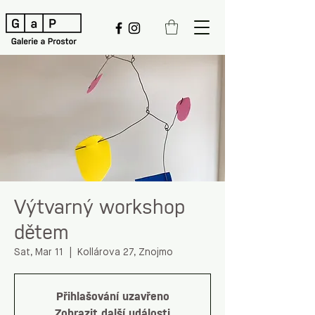
Výtvarný workshop
dětem
Sat, Mar 11
  |  
Kollárova 27, Znojmo
Přihlašování uzavřeno
Zobrazit další události