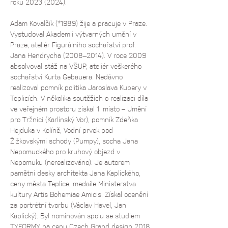
roku 2023 (2024). 
Adam Kovalčík (*1989) žije a pracuje v Praze. 
Vystudoval Akademii výtvarných umění v 
Praze, ateliér Figurálního sochařství prof. 
Jana Hendrycha (2008–2014). V roce 2009 
absolvoval stáž na VŠUP, ateliér veškerého 
sochařství Kurta Gebauera. Nedávno 
realizoval pomník politika Jaroslava Kubery v 
Teplicích. V několika soutěžích o realizaci díla 
ve veřejném prostoru získal 1. místo – Umění 
pro Tržnici (Karlínský Vor), pomník Zdeňka 
Hejduka v Kolíně, Vodní prvek pod 
Žižkovskými schody (Pumpy), socha Jana 
Nepomuckého pro kruhový objezd v 
Nepomuku (nerealizováno). Je autorem 
pamětní desky architekta Jana Kaplického, 
ceny města Teplice, medaile Ministerstva 
kultury Artis Bohemiae Amicis. Získal ocenění 
za portrétní tvorbu (Václav Havel, Jan 
Kaplický). Byl nominován spolu se studiem 
TYFORMY na cenu Czech Grand design 2018 