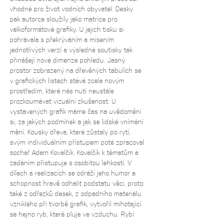
vhodné pro život vodních obyvatel. Desky 
pak autorce sloužily jako matrice pro 
velkoformátové grafiky. U jejich tisku si 
pohrávala s překrýváním a mísením 
jednotlivých verzí a výsledné soutisky tak 
přinášejí nové dimenze pohledu. Jasný 
prostor zobrazený na dřevěných tabulích se 
v grafických listech stává zcela novým 
prostředím, které nás nutí neustále 
prozkoumávat vizuální zkušenost. U 
vystavených grafik máme čas na uvědomění 
si, za jakých podmínek a jak se lidské vnímání 
mění. Kousky dřeva, které zůstaly po rytí, 
svým individuálním přístupem poté zpracoval 
sochař Adam Kovalčík. Kovalčík k tématům a 
zadáním přistupuje s osobitou lehkostí. V 
dílech a realizacích se odráží jeho humor a 
schopnost hravě odhalit podstatu věci, proto 
také z odřezků desek, z odpadního materiálu 
vzniklého při tvorbě grafik, vytvořil mihotající 
se hejno ryb, které pluje ve vzduchu. Rybí 