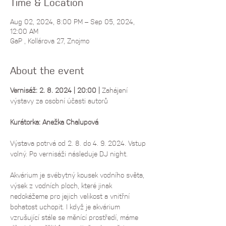
Time & Location
Aug 02, 2024, 8:00 PM – Sep 05, 2024,
12:00 AM
GaP , Kollárova 27, Znojmo
About the event
Vernisáž: 2. 8. 2024 | 20:00 | 
Zahájení 
výstavy za osobní účasti autorů
Kurátorka: Anežka Chalupová
Výstava potrvá od 2. 8. do 4. 9. 2024. Vstup 
volný. Po vernisáži následuje DJ night.
Akvárium je svébytný kousek vodního světa, 
výsek z vodních ploch, které jinak 
nedokážeme pro jejich velikost a vnitřní 
bohatost uchopit. I když je akvárium 
vzrušující stále se měnící prostředí, máme 