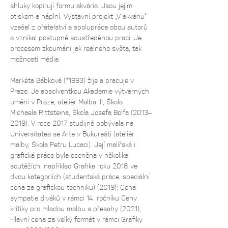
shluky kopírují formu akvária. Jsou jejím 
otiskem a náplní. Výstavní projekt „V akváriu“ 
vzešel z přátelství a spolupráce obou autorů 
a vznikal postupně soustředěnou prací. Je 
procesem zkoumání jak reálného světa, tak 
možností média. 
Markéta Bábková (*1993) žije a pracuje v 
Praze. Je absolventkou Akademie výtvarných 
umění v Praze, ateliér Malba III, Škola 
Michaela Rittsteina, Škola Josefa Bolfa (2013–
2019). V roce 2017 studijně pobývala na 
Universitatea se Arte v Bukurešti (ateliér 
malby, Škola Petru Lucaci). Její malířská i 
grafická práce byla oceněna v několika 
soutěžích, například Grafika roku 2018 ve 
dvou kategoriích (studentská práce, speciální 
cena za grafickou techniku) (2019); Cena 
sympatie diváků v rámci 14. ročníku Ceny 
kritiky pro mladou malbu s přesahy (2021); 
Hlavní cena za velký formát v rámci Grafiky 