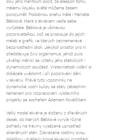
díky jeho měřítkům pocit, že alespoň tomu 
malému kousku světa můžeme časem 
porozumět. Podobnou snahu měla i Markéta 
Bábková, která s akváriem vedle sebe 
vyrůstala. Bábková je všímavou 
pozorovatelkou, což se propisuje do jejich 
maleb a grafik, ve kterých zaznamenává 
bezprostřední okolí. Jakýkoli prostor pro ni 
představuje živý organismus, jehož puls 
utvářejí měnící se vztahy jeho statických i 
dynamických součástí. Vrstevnatost vidění si 
dokázala uvědomit i při pozorování dění 
v akváriu. Právě tyto vzpomínky na 
dynamické vodní kulisy se staly základním 
kamenem pro rozpracování výstavního 
projektu se sochařem Adamem Kovalčíkem. 
Velký model akvária je složený z dřevěných 
desek, do kterých Bábková vyryla různé 
pohledy na traviny vysázené uprostřed 
skleněných stěn. Zobrazené rostliny svou 
skladbou utvářející hojné akvarijní prostředí 