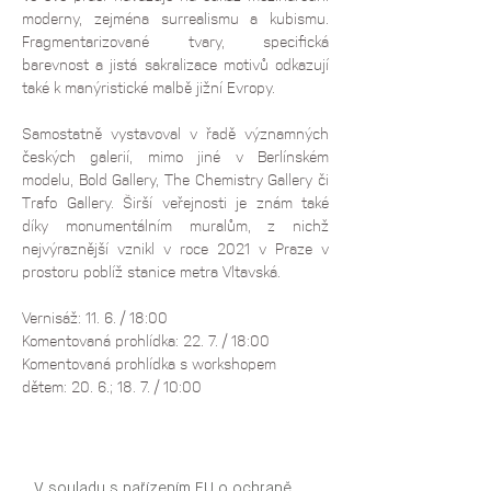
moderny, zejména surrealismu a kubismu. 
Fragmentarizované tvary, specifická 
barevnost a jistá sakralizace motivů odkazují 
také k manýristické malbě jižní Evropy.
Samostatně vystavoval v řadě významných 
českých galerií, mimo jiné v Berlínském 
modelu, Bold Gallery, The Chemistry Gallery či 
Trafo Gallery. Širší veřejnosti je znám také 
díky monumentálním muralům, z nichž 
nejvýraznější vznikl v roce 2021 v Praze v 
prostoru poblíž stanice metra Vltavská.
Vernisáž: 11. 6. / 18:00
Komentovaná prohlídka: 22. 7. / 18:00 
Komentovaná prohlídka s workshopem 
dětem: 20. 6.; 18. 7. / 10:00
V souladu s nařízením EU o ochraně