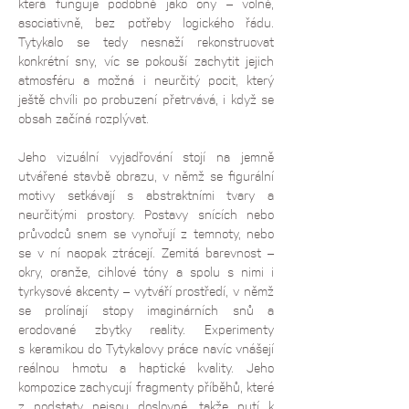
která funguje podobně jako ony – volně, 
asociativně, bez potřeby logického řádu. 
Tytykalo se tedy nesnaží rekonstruovat 
konkrétní sny, víc se pokouší zachytit jejich 
atmosféru a možná i neurčitý pocit, který 
ještě chvíli po probuzení přetrvává, i když se 
obsah začíná rozplývat.
Jeho vizuální vyjadřování stojí na jemně 
utvářené stavbě obrazu, v němž se figurální 
motivy setkávají s abstraktními tvary a 
neurčitými prostory. Postavy snících nebo 
průvodců snem se vynořují z temnoty, nebo 
se v ní naopak ztrácejí. Zemitá barevnost – 
okry, oranže, cihlové tóny a spolu s nimi i 
tyrkysové akcenty – vytváří prostředí, v němž 
se prolínají stopy imaginárních snů a 
erodované zbytky reality. Experimenty 
s keramikou do Tytykalovy práce navíc vnášejí 
reálnou hmotu a haptické kvality. Jeho 
kompozice zachycují fragmenty příběhů, které 
z podstaty nejsou doslovné, takže nutí k 