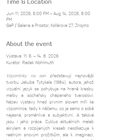
Time & Location
Jun 11, 2026, 6:00 PM – Aug 14, 2026, 8:00
PM
GaP / Galerie a Prostor, Kollárova 27, Znojmo
About the event
Výstava: 11. 6. – 14. 8. 2026
Kurátor: Radek Wohlmuth
Vzpomínky na sen
 představují nejnovější 
tvorbu Jakuba Tytykala (1984), autora, jehož 
vizuální jazyk se pohybuje na hraně kresby, 
malby a sochařsky chápaného tvarosloví. 
Název výstavy hned prvním slovem míří ke 
vzpomínce, tedy k něčemu, co je samo o sobě 
nejasné, proměnlivé a subjektivní. A takové 
jsou i jeho práce. Cyklus aktuálních maleb 
akrylem a rozpíjených kreseb neodkazuje k 
reálným snovým prožitkům, ale k imaginaci, 