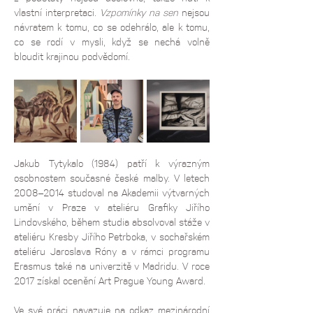
vlastní interpretaci. 
Vzpomínky na sen
 nejsou 
návratem k tomu, co se odehrálo, ale k tomu, 
co se rodí v mysli, když se nechá volně 
bloudit krajinou podvědomí. 
Jakub Tytykalo
(1984) patří k výrazným 
osobnostem současné české malby. V letech 
2008–2014 studoval na Akademii výtvarných 
umění v Praze v ateliéru Grafiky Jiřího 
Lindovského, během studia absolvoval stáže v 
ateliéru Kresby Jiřího Petrboka, v sochařském 
ateliéru Jaroslava Róny a v rámci programu 
Erasmus také na univerzitě v Madridu. V roce 
2017 získal ocenění Art Prague Young Award.
Ve své práci navazuje na odkaz mezinárodní 