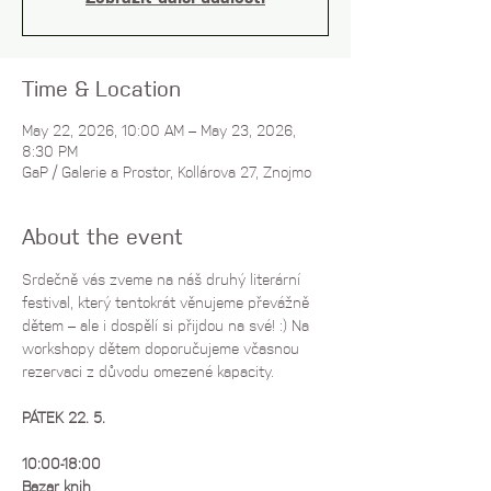
Time & Location
May 22, 2026, 10:00 AM – May 23, 2026,
8:30 PM
GaP / Galerie a Prostor, Kollárova 27, Znojmo
About the event
Srdečně vás zveme na náš druhý literární 
festival, který tentokrát věnujeme převážně 
dětem – ale i dospělí si přijdou na své! :) Na 
workshopy dětem doporučujeme včasnou 
rezervaci z důvodu omezené kapacity.
PÁTEK 22. 5.
10:00-18:00
Bazar knih 