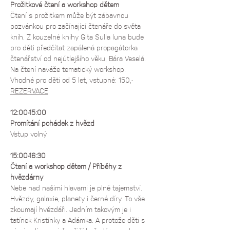
Prožitkové čtení a workshop dětem
Čtení s prožitkem může být zábavnou 
pozvánkou pro začínající čtenáře do světa 
knih. Z kouzelné knihy Gita Sulla luna bude 
pro děti předčítat zapálená propagátorka 
čtenářství od nejútlejšího věku, Bára Veselá. 
Na čtení naváže tematický workshop.  
Vhodné pro děti od 5 let, vstupné: 150,-
REZERVACE
12:00-15:00
Promítání pohádek z hvězd
Vstup volný
15:00-16:30
Čtení a workshop dětem / Příběhy z 
hvězdárny
Nebe nad našimi hlavami je plné tajemství. 
Hvězdy, galaxie, planety i černé díry. To vše 
zkoumají hvězdáři. Jedním takovým je i 
tatínek Kristínky a Adámka. A protože děti s 