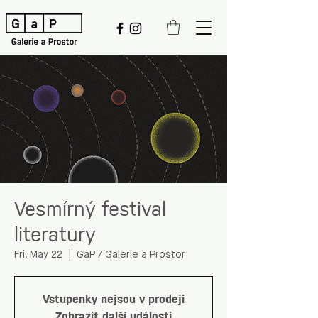
Vesmírný festival
literatury
Fri, May 22
  |  
GaP / Galerie a Prostor
Vstupenky nejsou v prodeji
Zobrazit další události