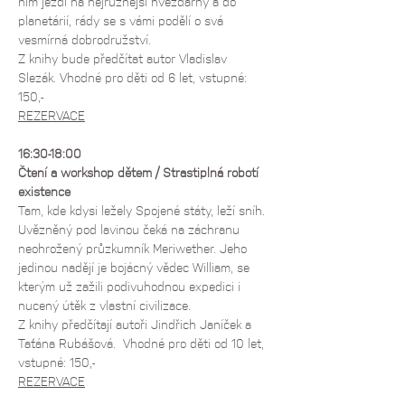
ním jezdí na nejrůznější hvězdárny a do 
planetárií, rády se s vámi podělí o svá 
vesmírná dobrodružství.  
Z knihy bude předčítat autor Vladislav 
Slezák. Vhodné pro děti od 6 let, vstupné: 
150,-
REZERVACE
16:30-18:00 
Čtení a workshop dětem / Strastiplná robotí 
existence
Tam, kde kdysi ležely Spojené státy, leží sníh. 
Uvězněný pod lavinou čeká na záchranu 
neohrožený průzkumník Meriwether. Jeho 
jedinou nadějí je bojácný vědec William, se 
kterým už zažili podivuhodnou expedici i 
nucený útěk z vlastní civilizace. 
Z knihy předčítají autoři Jindřich Janíček a 
Taťána Rubášová.  Vhodné pro děti od 10 let, 
vstupné: 150,-
REZERVACE