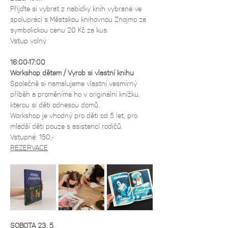
Přijďte si vybrat z nabídky knih vybrané ve 
spolupráci s Městskou knihovnou Znojmo za 
symbolickou cenu 20 Kč za kus.
Vstup volný
16:00-17:00
Workshop dětem / Vyrob si vlastní knihu
Společně si namalujeme vlastní vesmírný 
příběh a proměníme ho v originální knížku, 
kterou si děti odnesou domů.
Workshop je vhodný pro děti od 5 let, pro 
mladší děti pouze s asistencí rodičů. 
Vstupné: 150,-
REZERVACE
SOBOTA 23. 5.