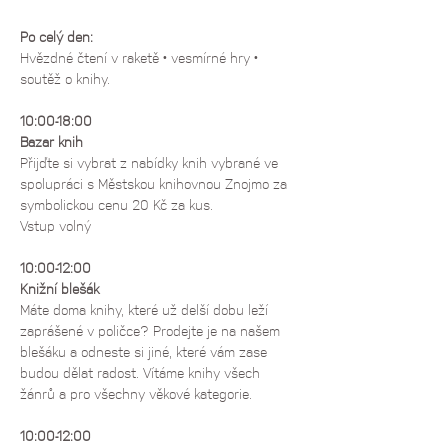
Po celý den:
Hvězdné čtení v raketě • vesmírné hry • 
soutěž o knihy.
10:00-18:00
Bazar knih 
Přijďte si vybrat z nabídky knih vybrané ve 
spolupráci s Městskou knihovnou Znojmo za 
symbolickou cenu 20 Kč za kus.
Vstup volný
10:00-12:00
Knižní blešák
Máte doma knihy, které už delší dobu leží 
zaprášené v poličce? Prodejte je na našem 
blešáku a odneste si jiné, které vám zase 
budou dělat radost. Vítáme knihy všech 
žánrů a pro všechny věkové kategorie.
10:00-12:00