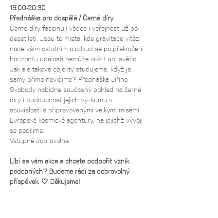
19:00-20:30
Přednáška pro dospělé / Černé díry
Černé díry fascinují vědce i veřejnost už po 
desetiletí. Jsou to místa, kde gravitace vítězí 
nade vším ostatním a odkud se po překročení 
horizontu událostí nemůže vrátit ani světlo. 
Jak ale takové objekty studujeme, když je 
samy přímo nevidíme? Přednáška Jiřího 
Svobody nabídne současný pohled na černé 
díry i budoucnost jejich výzkumu v 
souvislosti s připravovanými velkými misemi 
Evropské kosmické agentury, na jejichž vývoji 
se podílíme.
Vstupné dobrovolné.
Líbí se vám akce a chcete podpořit vznik 
podobných? Budeme rádi za dobrovolný 
příspěvek. 🤍 Děkujeme!