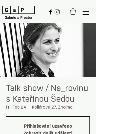
Talk show / Na_rovinu
s Kateřinou Šedou
Fri, Feb 24
  |  
Kollárova 27, Znojmo
Přihlašování uzavřeno
Zobrazit další události