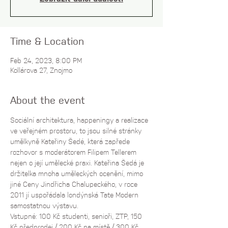
Time & Location
Feb 24, 2023, 8:00 PM
Kollárova 27, Znojmo
About the event
Sociální architektura, happeningy a realizace 
ve veřejném prostoru, to jsou silné stránky 
umělkyně Kateřiny Šedé, která zapřede 
rozhovor s moderátorem Filipem Tellerem 
nejen o její umělecké praxi. Kateřina Šedá je 
držitelka mnoha uměleckých ocenění, mimo 
jiné Ceny Jindřicha Chalupeckého, v roce 
2011 jí uspořádala londýnská Tate Modern 
samostatnou výstavu.
Vstupné: 100 Kč studenti, senioři, ZTP, 150 
Kč předprodej / 200 Kč na místě / 300 Kč 