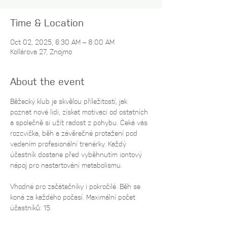
Time & Location
Oct 02, 2025, 6:30 AM – 8:00 AM
Kollárova 27, Znojmo
About the event
Běžecký klub je skvělou příležitostí, jak 
poznat nové lidi, získat motivaci od ostatních 
a společně si užít radost z pohybu. Čeká vás 
rozcvička, běh a závěrečné protažení pod 
vedením profesionální trenérky. Každý 
účastník dostane před vyběhnutím iontový 
nápoj pro nastartování metabolismu.
Vhodné pro začátečníky i pokročilé. Běh se 
koná za každého počasí. Maximální počet 
účastníků: 15.