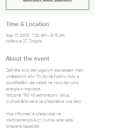
Time & Location
Sep 17, 2025, 7:30 AM – 8:15 AM
Kollárova 27, Znojmo
About the event
Začněte svůj den jógovým espressem mezi 
uměleckými díly! Tři čtvrtě hodiny klidu a 
soustředění vás naladí na nový den plný 
energie a inspirace.
Vstupné: 180 Kč jednorázový vstup; 
zvýhodněná cena za předplatné více lekcí. 
Více informací a předprodej na 
martinamangova.cz
 (nutná rezervace, 
omezená kapacita).