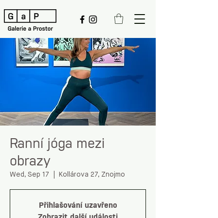
Ranní jóga mezi
obrazy
Wed, Sep 17
  |  
Kollárova 27, Znojmo
Přihlašování uzavřeno
Zobrazit další události