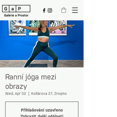
Ranní jóga mezi
obrazy
Wed, Apr 02
  |  
Kollárova 27, Znojmo
Přihlašování uzavřeno
Zobrazit další události