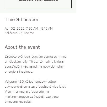
Time & Location
Apr 02, 2025, 7:30 AM – 8:15 AM
Kollárova 27, Znojmo
About the event
Začněte svůj den jógovým espressem mezi 
uměleckými díly! Tři čtvrtě hodiny klidu a 
soustředění vás naladí na nový den plný 
energie a inspirace.
Vstupné: 180 Kč jednorázový vstup; 
zvýhodněná cena za předplatné více lekcí. 
Více informací a předprodej na 
martinamangova.cz
 (nutná rezervace, 
omezená kapacita).