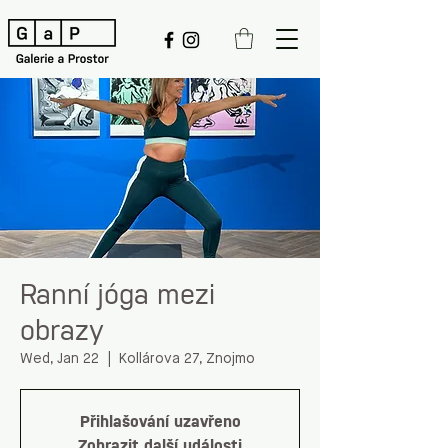
Ranní jóga mezi
obrazy
Wed, Jan 22
  |  
Kollárova 27, Znojmo
Přihlašování uzavřeno
Zobrazit další události