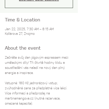
Time & Location
Jan 22, 2025, 7:30 AM – 8:15 AM
Kollárova 27, Znojmo
About the event
Začněte svůj den jógovým espressem mezi 
uměleckými díly! Tři čtvrtě hodiny klidu a 
soustředění vás naladí na nový den plný 
energie a inspirace.
Vstupné: 180 Kč jednorázový vstup; 
zvýhodněná cena za předplatné více lekcí. 
Více informací a předprodej na 
martinamangova.cz
 (nutná rezervace, 
omezená kapacita).