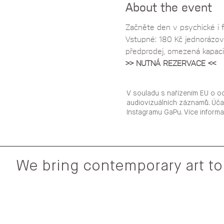
About the event
Začněte den v psychické i 
Vstupné: 180 Kč jednorázov
předprodej, omezená kapacit
>> NUTNÁ REZERVACE <<
V souladu s nařízením EU o o
audiovizuálních záznamů. Úča
Instagramu GaPu. Více inform
We bring contemporary art to