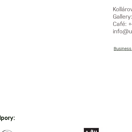
Kolláro
Galler
Café: 
info@u
Business
dpory: