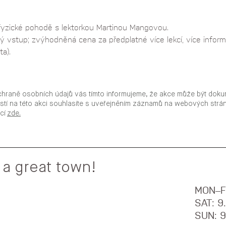
fyzické pohodě s lektorkou Martinou Mangovou.
ý vstup; zvýhodněná cena za předplatné více lekcí, více inform
a).
chraně osobních údajů vás tímto informujeme, že akce může být doku
stí na této akci souhlasíte s uveřejněním záznamů na webových str
ací
zde.
 a great town!
MON–F
SAT: 
SUN: 