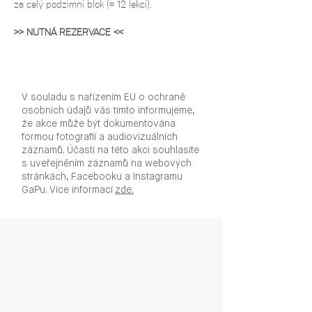
za celý podzimní blok (= 12 lekcí).
>> NUTNÁ REZERVACE <<
V souladu s nařízením EU o ochraně
osobních údajů vás tímto informujeme,
že akce může být dokumentována
formou fotografií a audiovizuálních
záznamů. Účastí na této akci souhlasíte
s uveřejněním záznamů na webových
stránkách, Facebooku a Instagramu
GaPu. Více informací
zde.