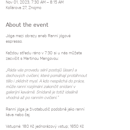
Nov 01, 2023, 7:30 AM – 8:15 AM
Kollárova 27, Znojmo
About the event
Jóga mezi obrazy aneb Ranní jógové
espresso.
Každou středu ráno v 7:30 si u nás můžete
zacvičit s Martinou Mangovou:
„Ráda vás provedu sérií postojů (ásan) a
dechových cvičení, které pomáhají protáhnout
tělo i zklidnit mysl. A kdo nespěchá do práce,
může ranní rozjímání zakončit snídaní v
galerijní kavárně. Snídaně je totiž ideálně
vhodná až po ranním cvičení.“
Ranní jóga je životabudič podobně jako ranní
káva nebo čaj.
Vstupné: 180 Kč jednorázový vstup; 1650 Kč