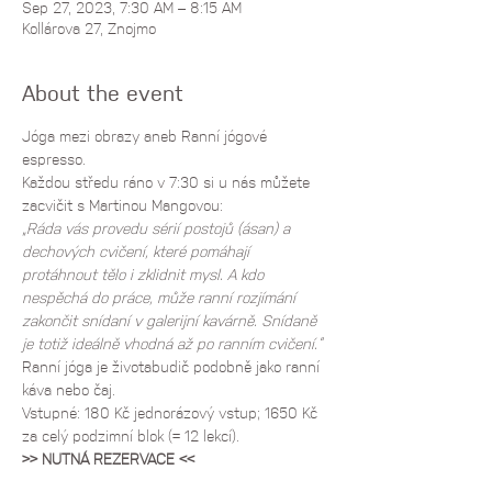
Sep 27, 2023, 7:30 AM – 8:15 AM
Kollárova 27, Znojmo
About the event
Jóga mezi obrazy aneb Ranní jógové 
espresso.
Každou středu ráno v 7:30 si u nás můžete 
zacvičit s Martinou Mangovou:
„Ráda vás provedu sérií postojů (ásan) a 
dechových cvičení, které pomáhají 
protáhnout tělo i zklidnit mysl. A kdo 
nespěchá do práce, může ranní rozjímání 
zakončit snídaní v galerijní kavárně. Snídaně 
je totiž ideálně vhodná až po ranním cvičení.“
Ranní jóga je životabudič podobně jako ranní 
káva nebo čaj.
Vstupné: 180 Kč jednorázový vstup; 1650 Kč 
za celý podzimní blok (= 12 lekcí).
>> NUTNÁ REZERVACE <<