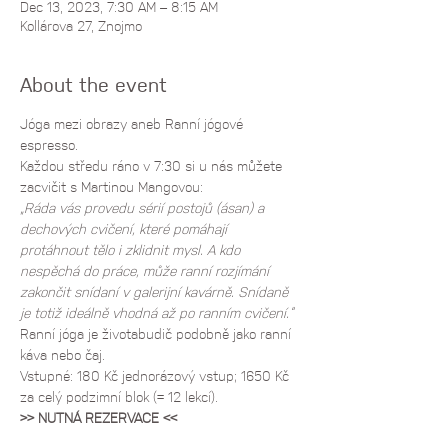
Dec 13, 2023, 7:30 AM – 8:15 AM
Kollárova 27, Znojmo
About the event
Jóga mezi obrazy aneb Ranní jógové 
espresso.
Každou středu ráno v 7:30 si u nás můžete 
zacvičit s Martinou Mangovou:
„Ráda vás provedu sérií postojů (ásan) a 
dechových cvičení, které pomáhají 
protáhnout tělo i zklidnit mysl. A kdo 
nespěchá do práce, může ranní rozjímání 
zakončit snídaní v galerijní kavárně. Snídaně 
je totiž ideálně vhodná až po ranním cvičení.“
Ranní jóga je životabudič podobně jako ranní 
káva nebo čaj.
Vstupné: 180 Kč jednorázový vstup; 1650 Kč 
za celý podzimní blok (= 12 lekcí).
>> NUTNÁ REZERVACE <<