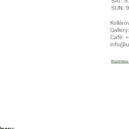
SAT: 
SUN: 
Kolláro
Galler
Café: 
info@u
Business