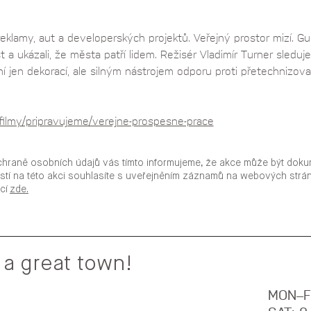
klamy, aut a developerských projektů. Veřejný prostor mizí. Guer
st a ukázali, že města patří lidem. Režisér Vladimír Turner sleduj
ní jen dekorací, ale silným nástrojem odporu proti přetechniz
filmy/pripravujeme/verejne-prospesne-prace
chraně osobních údajů vás tímto informujeme, že akce může být doku
stí na této akci souhlasíte s uveřejněním záznamů na webových str
ací
zde.
 a great town!
MON–F