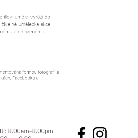
illoví umělci vyráží do 
e živelné umělecké akce, 
ovanému a odcizenému 
mentována formou fotografií a
ánkách, Facebooku a
RI: 8.00am–8.00pm