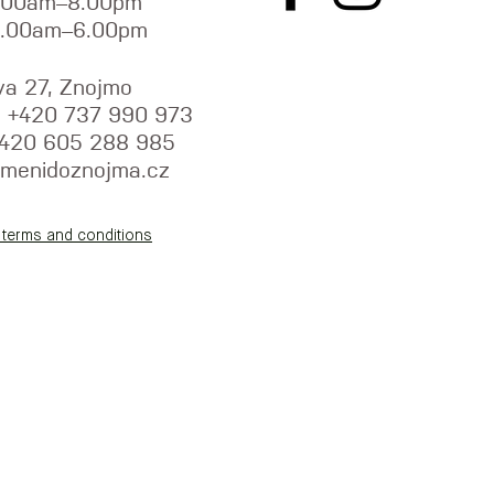
9.00am–8.00pm
9.00am–6.00pm
va 27, Znojmo
y: +420 737 990 973
+420 605 288 985
menidoznojma.cz
 terms and conditions