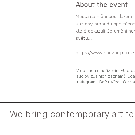
About the event
Města se mění pod tlakem re
ulic, aby probudili společno
které dokazují, že umění ne
světu…
https://www.kinoznojmo.cz/
V souladu s nařízením EU o o
audiovizuálních záznamů. Úča
Instagramu GaPu. Více inform
We bring contemporary art to