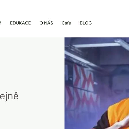
M
EDUKACE
O NÁS
Cafe
BLOG
řejně