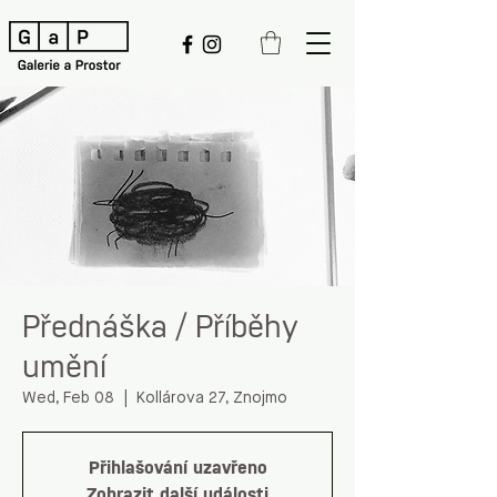
Přednáška / Příběhy
umění
Wed, Feb 08
  |  
Kollárova 27, Znojmo
Přihlašování uzavřeno
Zobrazit další události