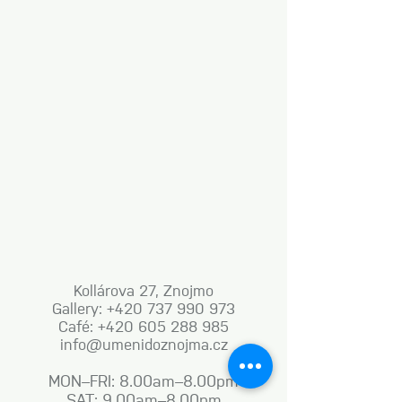
Kollárova 27, Znojmo
Gallery: +420 737 990 973
Café: +420 605 288 985
info@umenidoznojma.cz
MON–FRI: 8.00am–8.00pm
SAT: 9.00am–8.00pm