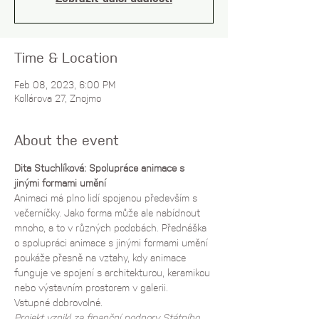
Time & Location
Feb 08, 2023, 6:00 PM
Kollárova 27, Znojmo
About the event
Dita Stuchlíková: Spolupráce animace s 
jinými formami umění
Animaci má plno lidí spojenou především s 
večerníčky. Jako forma může ale nabídnout 
mnoho, a to v různých podobách. Přednáška 
o spolupráci animace s jinými formami umění 
poukáže přesně na vztahy, kdy animace 
funguje ve spojení s architekturou, keramikou 
nebo výstavním prostorem v galerii.
Vstupné dobrovolné.
Projekt vznikl za finanční podpory Státního 