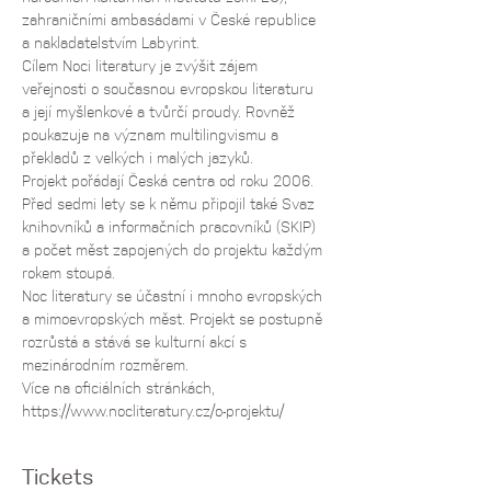
zahraničními ambasádami v České republice 
a nakladatelstvím Labyrint.
Cílem Noci literatury je zvýšit zájem 
veřejnosti o současnou evropskou literaturu 
a její myšlenkové a tvůrčí proudy. Rovněž 
poukazuje na význam multilingvismu a 
překladů z velkých i malých jazyků.
Projekt pořádají Česká centra od roku 2006. 
Před sedmi lety se k němu připojil také Svaz 
knihovníků a informačních pracovníků (SKIP) 
a počet měst zapojených do projektu každým 
rokem stoupá.
Noc literatury se účastní i mnoho evropských 
a mimoevropských měst. Projekt se postupně 
rozrůstá a stává se kulturní akcí s 
mezinárodním rozměrem.
Více na oficiálních stránkách, 
https://www.nocliteratury.cz/o-projektu/
Tickets