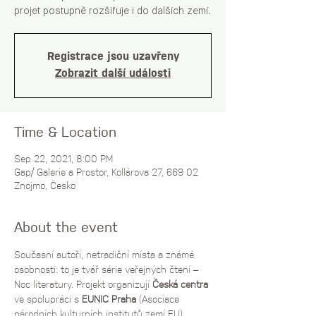
projet postupně rozšiřuje i do dalších zemí.
Registrace jsou uzavřeny
Zobrazit další události
Time & Location
Sep 22, 2021, 8:00 PM
Gap/ Galerie a Prostor, Kollárova 27, 669 02
Znojmo, Česko
About the event
Současní autoři, netradiční místa a známé 
osobnosti: to je tvář série veřejných čtení – 
Noc literatury. Projekt organizují 
Česká centra
ve spolupráci s 
EUNIC Praha
 (Asociace 
národních kulturních institutů zemí EU), 