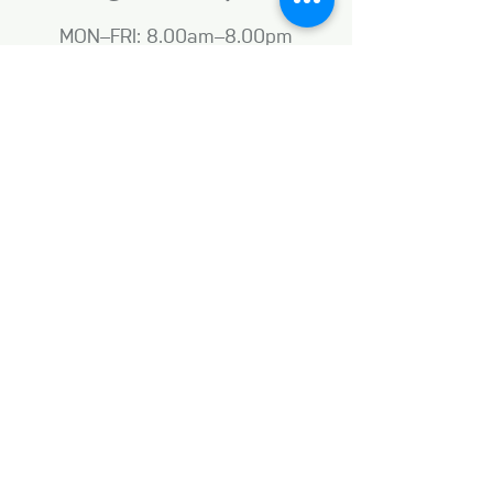
MON–FRI: 8.00am–8.00pm
SAT: 9.00am–8.00pm
SUN: 9.00am–6.00pm
Business terms and conditions
Naše aktivity vznikají za podpory: