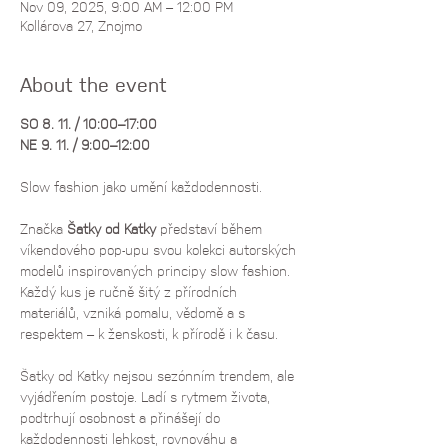
Nov 09, 2025, 9:00 AM – 12:00 PM
Kollárova 27, Znojmo
About the event
SO 8. 11. / 10:00–17:00 
NE 9. 11. / 9:00–12:00
Slow fashion jako umění každodennosti. 
Značka 
Šatky od Katky
 představí během 
víkendového pop-upu svou kolekci autorských 
modelů inspirovaných principy slow fashion. 
Každý kus je ručně šitý z přírodních 
materiálů, vzniká pomalu, vědomě a s 
respektem – k ženskosti, k přírodě i k času.
Šatky od Katky nejsou sezónním trendem, ale 
vyjádřením postoje. Ladí s rytmem života, 
podtrhují osobnost a přinášejí do 
každodennosti lehkost, rovnováhu a 