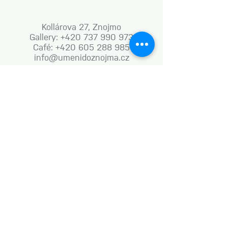
Kollárova 27, Znojmo
Gallery: +420 737 990 973
Café: +420 605 288 985
info@umenidoznojma.cz
MON–FRI: 8.00am–8.00pm
SAT: 9.00am–8.00pm
SUN: 9.00am–6.00pm
Business terms and conditions
Naše aktivity vznikají za podpory: