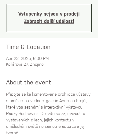
Vstupenky nejsou v prodeji
Zobrazit další události
Time & Location
Apr 23, 2025, 6:00 PM
Kollárova 27, Znojmo
About the event
Připojte se ke komentované prohlídce výstavy 
s uměleckou vedoucí galerie Andreou Krejčí, 
které vás seznámí s interaktivní výstavou 
Radky Bodzewicz. Dozvíte se zajímavosti o 
vystavených dílech, jejich kontextu v 
uměleckém světě i o samotné autorce a její 
tvorbě. 