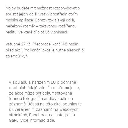
Malby budete mít možnost rozpohybovat a 
spustit jejich další vrstvy prostřednictvím 
mobilní aplikace. Obrazy tak získají další, 
nečekaný rozměr –⁠ takzvanou rozšířenou 
realitu, ve které dílo ožívá v animaci.
Vstupné 27 Kč! Předprodej končí 48 hodin 
před akcí. Pro konání akce je nutné alespoň 5 
zájemců*kyň.
V souladu s nařízením EU o ochraně
osobních údajů vás tímto informujeme,
že akce může být dokumentována
formou fotografií a audiovizuálních
záznamů. Účastí na této akci souhlasíte
s uveřejněním záznamů na webových
stránkách, Facebooku a Instagramu
GaPu. Více informací
zde.